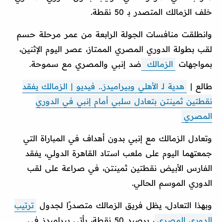
خلف الزمالك المتصدر بـ 50 نقطة.
وانطلقت منافسات الجولة الرابعة من عمر مرحلة حسم
لقب بطولة الدوري المصري الممتاز، عصر اليوم الإثنين،
بمواجهات
الزمالك
ضد إنبي والمصري مع سموحة.
طالع |
هدية لـ الأهلي وبيراميدز.. فيديو | الزمالك يفقد
نقطتين ثمينتن بتعادل سلبي أمام إنبي في الدوري
المصري
وتعادل الزمالك مع إنبي بدون أهداف في المباراة التي
جمعتهما اليوم على ملعب استاد القاهرة الدولي، يفقد
الفارس الأبيض نقطتين ثمينتن، في صراعة على لقب
الدوري الموسم الحالي.
وبهذا التعادل، يظل فريق الزمالك متصدرًا لجدول
ترتيب
الدوري المصري
، برصيد 50 نقطة، يأتي بيراميدز في