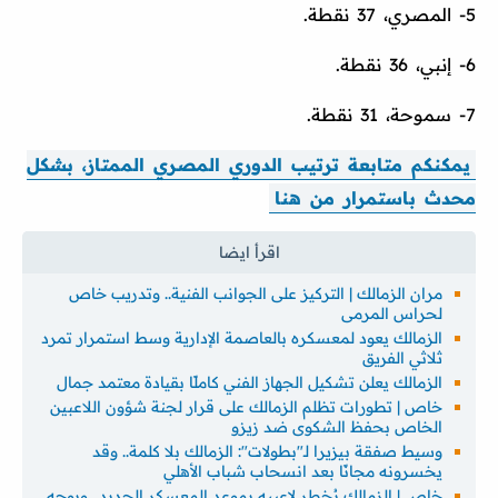
5- المصري، 37 نقطة.
6- إنبي، 36 نقطة.
7- سموحة، 31 نقطة.
يمكنكم متابعة ترتيب الدوري المصري الممتاز، بشكل
محدث باستمرار من هنا
مران الزمالك | التركيز على الجوانب الفنية.. وتدريب خاص
لحراس المرمى
الزمالك يعود لمعسكره بالعاصمة الإدارية وسط استمرار تمرد
ثلاثي الفريق
الزمالك يعلن تشكيل الجهاز الفني كاملًا بقيادة معتمد جمال
خاص | تطورات تظلم الزمالك على قرار لجنة شؤون اللاعبين
الخاص بحفظ الشكوى ضد زيزو
وسيط صفقة بيزيرا لـ"بطولات": الزمالك بلا كلمة.. وقد
يخسرونه مجانًا بعد انسحاب شباب الأهلي
خاص | الزمالك يُخطر لاعبيه بموعد المعسكر الجديد.. ويوجه