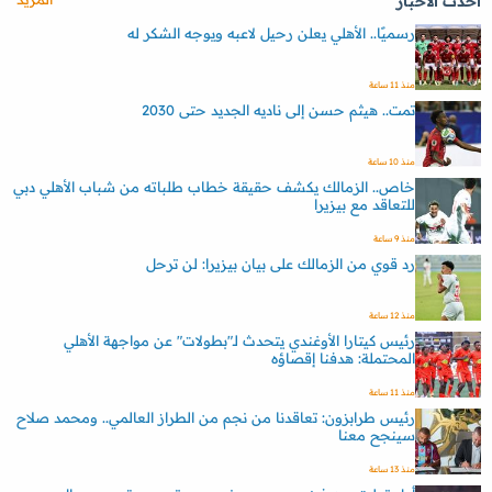
أحدث الأخبار
رسميًا.. الأهلي يعلن رحيل لاعبه ويوجه الشكر له
منذ 11 ساعة
تمت.. هيثم حسن إلى ناديه الجديد حتى 2030
منذ 10 ساعة
خاص.. الزمالك يكشف حقيقة خطاب طلباته من شباب الأهلي دبي
للتعاقد مع بيزيرا
منذ 9 ساعة
رد قوي من الزمالك على بيان بيزيرا: لن ترحل
منذ 12 ساعة
رئيس كيتارا الأوغندي يتحدث لـ"بطولات" عن مواجهة الأهلي
المحتملة: هدفنا إقصاؤه
منذ 11 ساعة
رئيس طرابزون: تعاقدنا من نجم من الطراز العالمي.. ومحمد صلاح
سينجح معنا
منذ 13 ساعة