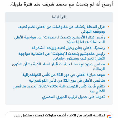
أوضح أنه لم يتحدث مع محمد شريف منذ فترة طويلة.
غزل المحلة يكشف عن مفاوضات من الأهلي لضم لاعبه..
وموقفه النهائي
رئيس كيتارا الأوغندي يتحدث لـ"بطولات" عن مواجهة الأهلي
المحتملة: هدفنا إقصاؤه
رسميًا.. الأهلي يعلن رحيل لاعبه ويوجه الشكر له
رئيس مقديشيو يتحدث لـ"بطولات" عن احتمالية مواجهة
الأهلي: تحدٍ كبير وسنكون جاهزين
محامي زيزو: لم تصلنا حيثيات قرار اتحاد الكرة بشأن شكوى
الزمالك
موعد مباراة الأهلي في دور الـ32 من كأس الكونفدرالية
منافس الأهلي في دور الـ32 من كأس الكونفدرالية
نتائج قرعة كأس الكونفدرالية 2026-2027.. تحديد منافسي
الأهلي وزد
تعرف على جدول ترتيب الدوري المصري
لمتابعه المزيد من الاخبار أضف بطولات كمصدر مفضل على