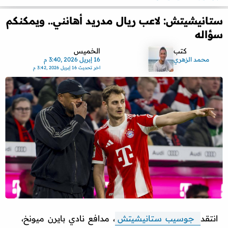
ستانيشيتش: لاعب ريال مدريد أهانني.. ويمكنكم
سؤاله
كتب
الخميس
محمد الزهري
16 إبريل 2026 ,3:40 م
اخر تحديث
16 إبريل 2026 ,3:42 م
انتقد
جوسيب ستانيشيتش
، مدافع نادي بايرن ميونخ،