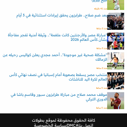
منذ 41 دقيقه
بعد ضم صلاح.. طرابزون يحقق إيرادات استثنائية في 3 أيام
منذ 2 ساعة
"مباراة مصر والأرجنتين كانت ملغمة".. وثيقة أمنية تفجر مفاجأة
بشأن كأس العالم 2026
منذ 3 ساعة
"مشكلة صحية غير موجودة".. أحمد مجدي يعلن كواليس رحيله عن
الزمالك
منذ 2 ساعة
منتخب مصر يسقط بصعوبة أمام إسبانيا في نصف نهائي كأس
العالم لكرة اليد للناشئات
منذ 5 ساعة
موقف محمد صلاح من مباراة طرابزون سبور وقاسم باشا في
الدوري التركي
منذ 5 ساعة
كافة الحقوق محفوظة لموقع
بطولات
اتصل بنا
DMCA
سياسة الخصوصية