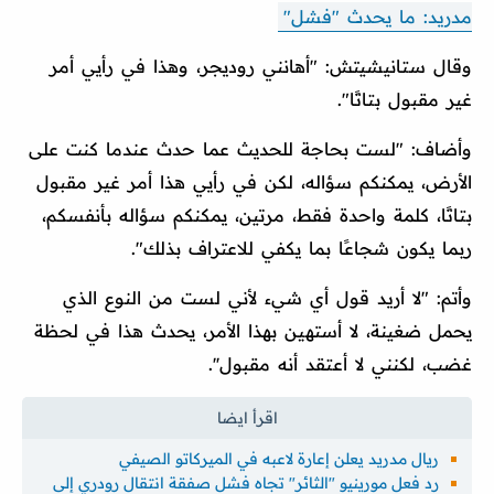
مدريد: ما يحدث "فشل"
وقال ستانيشيتش: "أهانني روديجر، وهذا في رأيي أمر
غير مقبول بتاتًا".
وأضاف: "لست بحاجة للحديث عما حدث عندما كنت على
الأرض، يمكنكم سؤاله، لكن في رأيي هذا أمر غير مقبول
بتاتًا، كلمة واحدة فقط، مرتين، يمكنكم سؤاله بأنفسكم،
ربما يكون شجاعًا بما يكفي للاعتراف بذلك".
وأتم: "لا أريد قول أي شيء لأني لست من النوع الذي
يحمل ضغينة، لا أستهين بهذا الأمر، يحدث هذا في لحظة
غضب، لكنني لا أعتقد أنه مقبول''.
ريال مدريد يعلن إعارة لاعبه في الميركاتو الصيفي
رد فعل مورينيو "الثائر" تجاه فشل صفقة انتقال رودري إلى