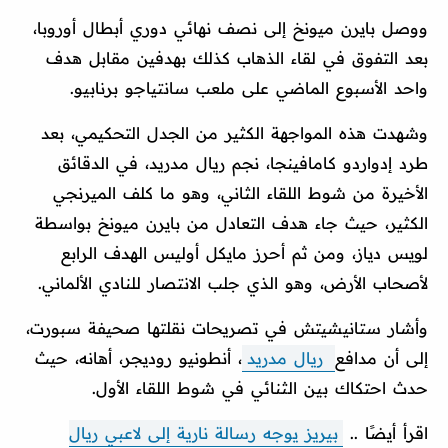
ووصل بايرن ميونخ إلى نصف نهائي دوري أبطال أوروبا،
بعد التفوق في لقاء الذهاب كذلك بهدفين مقابل هدف
واحد الأسبوع الماضي على ملعب سانتياجو برنابيو.
وشهدت هذه المواجهة الكثير من الجدل التحكيمي، بعد
طرد إدواردو كامافينجا، نجم ريال مدريد، في الدقائق
الأخيرة من شوط اللقاء الثاني، وهو ما كلف الميرنجي
الكثير، حيث جاء هدف التعادل من بايرن ميونخ بواسطة
لويس دياز، ومن ثم أحرز مايكل أوليس الهدف الرابع
لأصحاب الأرض، وهو الذي جلب الانتصار للنادي الألماني.
وأشار ستانيشيتش في تصريحات نقلتها صحيفة سبورت،
إلى أن مدافع
ريال مدريد
، أنطونيو روديجر، أهانه، حيث
حدث احتكاك بين الثنائي في شوط اللقاء الأول.
اقرأ أيضًا ..
بيريز يوجه رسالة نارية إلى لاعبي ريال