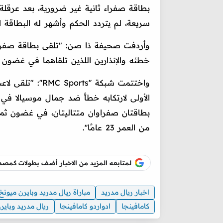
بطاقة صفراء ثانية غير ضرورية، بعد عرقلة 
سريعة، لم يتردد الحكم وأشهر له البطاقة الص
وأردفت صحيفة ذا صن: "تلقى بطاقة صفراء ل
خطئه والإنذارين اللذين تلقاهما في غضون ث
واختتمت شبكة ''ts
بطاقتان صفراوان متتاليتان، في غضون ثمان
من العمر 23 عامًا''.
لمتابعه المزيد من الاخبار أضف بطولات كم
اخبار ريال مدريد
مباراة ريال مدريد وبايرن ميونخ
كامافينجا
ادواردو كامافينجا
ريال مدريد وباير