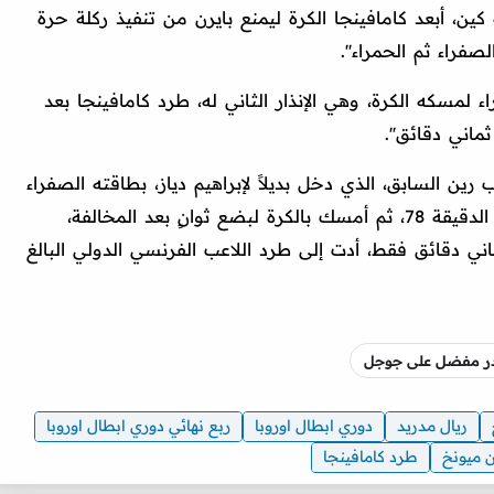
كين، أبعد كامافينجا الكرة ليمنع بايرن من تنفيذ ركلة حرة
فراء ثم الحمراء''.
مسكه الكرة، وهي الإنذار الثاني له، طرد كامافينجا بعد
ماني دقائق''.
RMC Spor'': "تلقى لاعب رين السابق، الذي دخل بديلاً لإبراهيم دياز، بطاقته الصفراء
الأولى لارتكابه خطأً ضد جمال موسيالا في الدقيقة 78، ثم أمسك بالكرة لبضع ثوانٍ بعد المخالفة،
ي دقائق فقط، أدت إلى طرد اللاعب الفرنسي الدولي البالغ
صدر مفضل على جوجل
ريال مدريد
دوري ابطال اوروبا
ربع نهائي دوري ابطال اوروبا
ن ميونخ
طرد كامافينجا