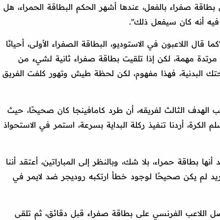
ى بطاقة صفراء بالفعل، عندها أشهر الحكم البطاقة الحمراء، هل
ه أنه كان سيفعل ذلك''.
قال اللاعبون في الاستوديو، البطاقة الصفراء الأولى، أحيانًا
تدة مهمة، لكن إذا تلقيت بطاقة صفراء ثانية لشيء من
ك البدنية، فهذا مفهوم، لكن لحظة طيش وتهور كلفت الفريق
 الهدف الثالث لفريقه، أن طرد كامافينجا كان صحيحًا، حيث
لم الكرة، أردنا تنفيذ ركلة البداية بسرعة، استمر في الاستحواذ
نها بطاقة حمراء، بلا شك، وبالنظر إلى المباراتين، أعتقد أننا
يد لم يكن صحيحًا لوجود خطأ ارتكبه روديجر ضد لايمر في
ل اللاعب الفرنسي على بطاقة صفراء قبل دقائق، ثم تلقى