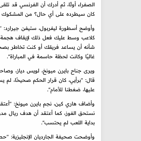
الصفراء أولًا، ثم أدرك أن الفرنسي قد تلق
كان سيطرده على أي حال؟ من المشكوك في
وأوضح أسطورة ليفربول، ستيفن جيرارد: "كما 
كلاعب وسط عليك فعل ذلك لإيقاف هجمة مر
شأنه أن يساعد فريقك أو كنت تخاطر بصحت
غاليًا وكانت لحظة حاسمة في المباراة''.
ويرى جناح بايرن ميونخ، لويس دياز، وصاحب
قال: "برأيي، كان قرار الحكم صحيحًا، لم يس
عليها، ضغطنا للأمام''.
وأضاف هاري كين، نجم بايرن ميونخ: "أعتقد أ
نستحق الفوز، كما أعتقد أن هدف ريال مدر
بداية اللعب لم يحتسب''.
وأوضحت صحيفة الجارديان الإنجليزية: "حص