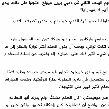
م الهدف الثاني لأن لاعبي بايرن ميونخ احتجوا على ذلك، يبدو
أنهم لا يفهمونها".
حاولة لتدمير كرة القدم، حيث لم يستدعي تصرف اللاعب
برنامج ماركادور عبر راديو ماركا: "من غير المعقول طرد
ثلاث ثواني، ويجب أن يكون الحكم أكثر توازنًا بالنظر إلى ما
شيء، تأثير ذلك على المباراة، إنه يقترب من إساءة استخدام
امج تيمبو دي خويجو: "تجاوز فينسيتش حدوده وطرد لاعبًا
 ستسجل في تاريخ البطولة نظرًا لتوقيتها، ونتيجة المباراة،
كم تأثير كبير على النتيجة''.
عبر موفيستار: "كان الحكم مشتتًا، ولم يدرك أنها البطاقة
، من الواضح أن كامافينجا كان بإمكانه تجنبها، ولكن حتى لو