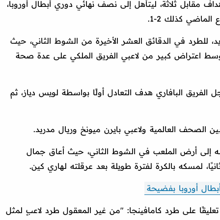
هداف مقابل ثلاثة، ليتأهل إلى نصف نهائي دوري أبطال أوروبا،
الماضي كذلك 2-1.
يد، للطرد في الدقائق العشر الأخيرة من الشوط الثاني، حيث
 وسط اعتراض كبير من لاعبي الفريق الملكي على عدة صحة
ل الفريق البافاري هدف التعادل أولًا بواسطة لويس دياز، ثم
ن الصحف العالمية ولاعبي بايرن ميونخ وريال مدريد.
وله إلى أرض الملعب في الشوط الثاني، حيث أعاق جمال
ثانيًا، لمسكه بالكرة لفترة طويلة بعد عرقلته لـهاري كين.
أبطال أوروبا بفضيحة
ا تعليقًا على طرد كامافينجا: "من غير المعقول طرد لاعبٍ لمثل