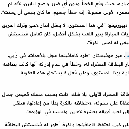
اراة، حيث وقع الخطأ ودون أي ضرر واضح لـبايرن، لأنه لم
راء الأولى مقبولة، إنه خطأ جسيم، ما كان ينبغي أن يحدث''.
ديبورتيفو: "في هذا المستوى، لا يعقل إنذار لاعبٍ وترك الفريق
يات المباراة يدير اللعب بشكل أفضل، كان تعامل فينسيتش
بغي له لمس الكرة''.
، عبر موفيستار: "طرد كامافينجا عجل بالأحداث، في رأيي،
 البطاقة الصفراء له، وخطأ في عدم إدراكه أنها كانت بطاقته
باراة بهذا المستوى، وعلى فعل لا يستحق هذه العقوبة
بطاقة الصفراء الأولى، بلا شك، كانت بسبب مسك قميص جمال
ا الثانية فكانت عقابًا على سلوكه، لاحتفاظه بالكرة بدلًا من إعادتها، فتلقى
لى لعب فريقه بعشرة لاعبين وتسبب في الهزيمة''.
لى كين، احتفظ كامافينجا بالكرة، أظهر له فينسيتش البطاقة