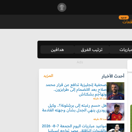
جديد
قعات
باريات
ترتيب الفرق
هدافين
المزيد
أحدث الأخبار
صحفية إنجليزية تدافع عن قرار محمد
صلاح بعد الانضمام إلى طرابزون..
وتهاجم بشكتاش
منذ 10 دقيقه
هل حسم رغبته إلى برشلونة؟.. وكيل
رودري ينهي الجدل بشأن وجهته القادمة
منذ 32 دقيقه
مواعيد مباريات اليوم الجمعة 7-8- 2026
والقنوات الناقلة.. مصر تواجه إسبانيا