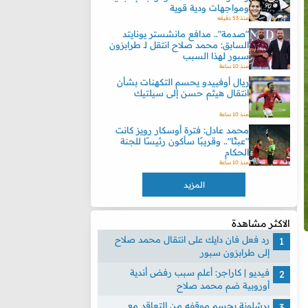
ومواجهات ودية قوية
منذ 53 دقيقه
"صدمة".. مدافع مانشستر يونايتد
السابق: محمد صلاح انتقل لـ طرابزون
سبور لهذا السبب
منذ 10 ساعة
ريال أوفييدو يحسم التكهنات بشأن
انتقال هيثم حسن إلى سيلتيك
منذ 10 ساعة
محمد عادل: فترة أوسكار رويز كانت
"عبثًا".. وقريبًا سأكون رئيسًا للجنة
الحكام
منذ 10 ساعة
المزيد
الاكثر مشاهدة
رد فعل فان دايك على انتقال محمد صلاح
إلى طرابزون سبور
فيديو | كاراجر: أعلم سبب رفض أندية
أوروبية ضم محمد صلاح
برشلونة يحسم موقفه من التعاقد مع