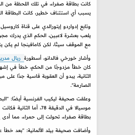
كانت بطاقة صفراء، في تلك اللحظة من المب
يسبب أي استئناف خطير، كانت البطاقة الصف
وتابع إدواردو إيتورالدي على قناة كاروسيل 
يلعب بعشرة لاعبين، الحكم الذي يدرك مجر
مع الموقف سيئًا، لكن كامافينجا لم يكن ين
وأشار خورخي فالدانو، أسطورة
ريال مدريد
كان خطأً مزدوجًا من الحكم، خطأ في إشهار
الثانية، يبدو أن العقوبة قاسية جدًا على م
الصارمة''.
وعلقت صحيفة ليكيب الفرنسية أيضًا: "ال
موسيالا في الدقيقة 78، أم
بطاقة صفراء، تحولت إلى حمراء، مما أدى إ
وأضافت صحيفة بيلد الألمانية: "بعد خطأ ع