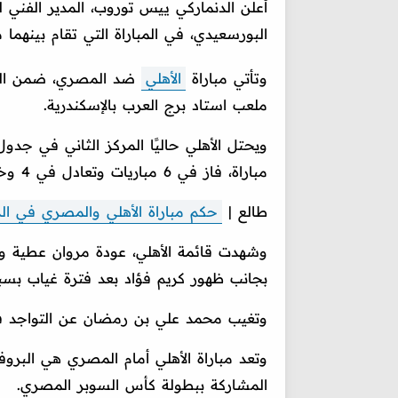
أعلن الدنماركي ييس توروب، المدير الفني لل
البورسعيدي، في المباراة التي تقام بينهم
وتأتي مباراة
الأهلي
ضد المصري، ضمن الجو
ملعب استاد برج العرب بالإسكندرية.
مباراة، فاز في 6 مباريات وتعادل في 4 وخسر لقاء.
طالع |
حكم مباراة الأهلي والمصري في ال
وشهدت قائمة الأهلي، عودة مروان عطية وأحم
بجانب ظهور كريم فؤاد بعد فترة غياب بسبب
وتغيب محمد علي بن رمضان عن التواجد في 
وتعد مباراة الأهلي أمام المصري هي البروفة
المشاركة ببطولة كأس السوبر المصري.