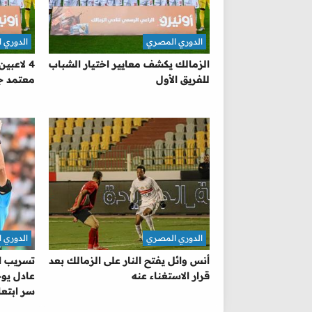
الدوري المصري
الدوري 
الزمالك يكشف معايير اختيار الشباب
4 لاعبي
للفريق الأول
معتمد جم
الدوري المصري
الدوري 
أنس وائل يفتح النار على الزمالك بعد
تسريب ال
قرار الاستغناء عنه
عادل يو
سر ابتعا