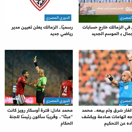
المصري
الدوري المصري
ن في الزمالك خارج حسابات
رسميًا.. الزمالك يعلن تعيين مدير
ال بـ الموسم الجديد
رياضي جديد
المصري
الدوري المصري
فار سُرق وتم بيعه.. محمد
محمد عادل: فترة أوسكار رويز كانت
جه اتهامات صادمة ويكشف
"عبثًا".. وقريبًا سأكون رئيسًا للجنة
ده عن التحكيم
الحكام