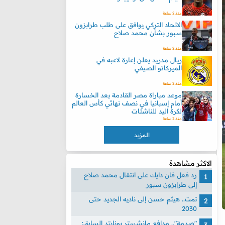
منذ 2 ساعة
الاتحاد التركي يوافق على طلب طرابزون
سبور بشأن محمد صلاح
منذ 2 ساعة
ريال مدريد يعلن إعارة لاعبه في
الميركاتو الصيفي
منذ 2 ساعة
موعد مباراة مصر القادمة بعد الخسارة
أمام إسبانيا في نصف نهائي كأس العالم
لكرة اليد للناشئات
منذ 2 ساعة
المزيد
الاكثر مشاهدة
رد فعل فان دايك على انتقال محمد صلاح
إلى طرابزون سبور
تمت.. هيثم حسن إلى ناديه الجديد حتى
2030
"صدمة".. مدافع مانشستر يونايتد السابق: