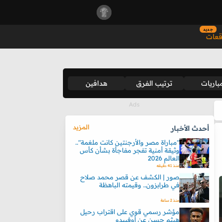
جديد
قعات
باريات
ترتيب الفرق
هدافين
المزيد
أحدث الأخبار
"مباراة مصر والأرجنتين كانت ملغمة"..
وثيقة أمنية تفجر مفاجأة بشأن كأس
العالم 2026
منذ 41 دقيقه
صور | الكشف عن قصر محمد صلاح
في طرابزون.. وقيمته الباهظة
منذ 2 ساعة
مؤشر رسمي قوي على اقتراب رحيل
هيثم حسن عن أوفييدو