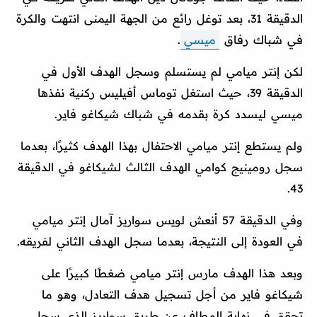
الدقيقة 31، بعد توغل رائع من الجهة اليمنى انتهت والكرة
في شباك رفاق
ميسي
.
لكن إنتر ميامي لم يستسلم وسجل الهدف الأول في
الدقيقة 39، حيث استغل توماس أفيليس ركنية نفذها
ميسي ليسدد كرة بقدمه في شباك شيكاغو فاير.
ولم يستطع إنتر ميامي الاحتفال بهذا الهدف كثيرًا، بعدما
سجل رومينيج كوامي الهدف الثالث لشيكاغو في الدقيقة
43.
وفي الدقيقة 57 أنعش لويس سواريز آمال إنتر ميامي
في العودة إلى النتيجة، بعدما سجل الهدف الثاني لفريقه.
وبعد هذا الهدف مارس إنتر ميامي ضغطًا كبيرًا على
شيكاغو فاير من أجل تسجيل هدف التعادل، وهو ما
تحقق في نهاية المطاف عن طريق سواريز الذي سجل