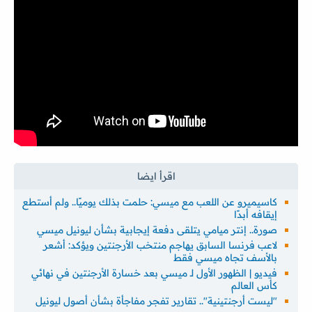
كاسيميرو عن اللعب مع ميسي: حلمت بذلك يوميًا.. ولم أستطع
إيقافه أبدًا
صورة.. إنتر ميامي يتلقى دفعة إيجابية بشأن ليونيل ميسي
لاعب فرنسا السابق يهاجم منتخب الأرجنتين ويؤكد: أشعر
بالأسف تجاه ميسي فقط
فيديو | الظهور الأول لـ ميسي بعد خسارة الأرجنتين في نهائي
كأس العالم
"ليست أرجنتينية".. تقارير تفجر مفاجأة بشأن أصول ليونيل