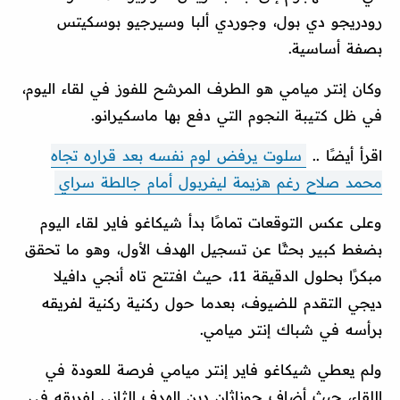
رودريجو دي بول، وجوردي ألبا وسيرجيو بوسكيتس
بصفة أساسية.
وكان إنتر ميامي هو الطرف المرشح للفوز في لقاء اليوم،
في ظل كتيبة النجوم التي دفع بها ماسكيرانو.
اقرأ أيضًا ..
سلوت يرفض لوم نفسه بعد قراره تجاه
محمد صلاح رغم هزيمة ليفربول أمام جالطة سراي
وعلى عكس التوقعات تمامًا بدأ شيكاغو فاير لقاء اليوم
بضغط كبير بحثًا عن تسجيل الهدف الأول، وهو ما تحقق
مبكرًا بحلول الدقيقة 11، حيث افتتح تاه أنجي دافيلا
ديجي التقدم للضيوف، بعدما حول ركنية ركنية لفريقه
برأسه في شباك إنتر ميامي.
ولم يعطي شيكاغو فاير إنتر ميامي فرصة للعودة في
اللقاء، حيث أضاف جوناثان دين الهدف الثاني لفريقه في