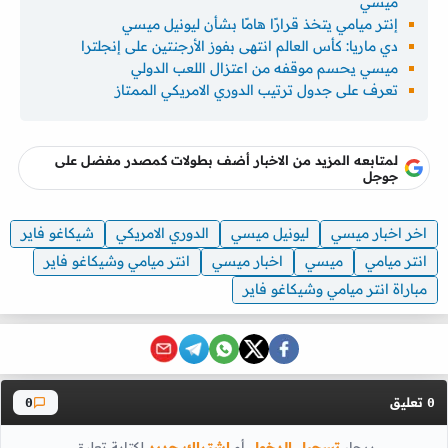
ميسي
إنتر ميامي يتخذ قرارًا هامًا بشأن ليونيل ميسي
دي ماريا: كأس العالم انتهى بفوز الأرجنتين على إنجلترا
ميسي يحسم موقفه من اعتزال اللعب الدولي
تعرف على جدول ترتيب الدوري الامريكي الممتاز
لمتابعه المزيد من الاخبار أضف بطولات كمصدر مفضل على
جوجل
اخر اخبار ميسي
ليونيل ميسي
الدوري الامريكي
شيكاغو فاير
انتر ميامي
ميسي
اخبار ميسي
انتر ميامي وشيكاغو فاير
مباراة انتر ميامي وشيكاغو فاير
تعليق
0
0
برجاء
تسجيل الدخول
أو
اشتراك جديد
لكتابة تعليق