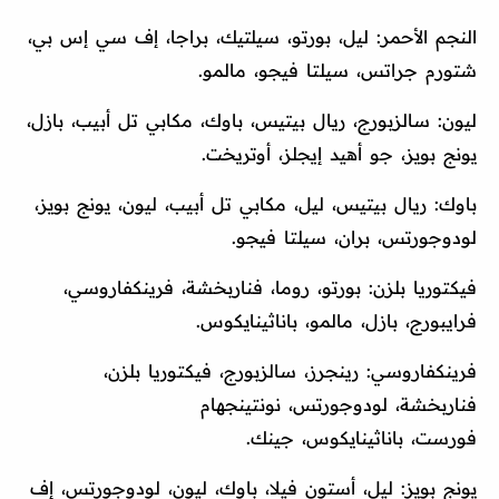
النجم الأحمر: ليل، بورتو، سيلتيك، براجا، إف سي إس بي،
شتورم جراتس، سيلتا فيجو، مالمو.
ليون: سالزبورج، ريال بيتيس، باوك، مكابي تل أبيب، بازل،
يونج بويز، جو أهيد إيجلز، أوتريخت.
باوك: ريال بيتيس، ليل، مكابي تل أبيب، ليون، يونج بويز،
لودوجورتس، بران، سيلتا فيجو.
فيكتوريا بلزن: بورتو، روما، فناربخشة، فرينكفاروسي،
فرايبورج، بازل، مالمو، باناثينايكوس.
فرينكفاروسي: رينجرز، سالزبورج، فيكتوريا بلزن،
فناربخشة، لودوجورتس، نونتينجهام
فورست، باناثينايكوس، جينك.
يونج بويز: ليل، أستون فيلا، باوك، ليون، لودوجورتس، إف