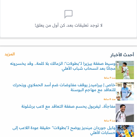
لا توجد تعليقات بعد. كن أول من يعلق!
المزيد
أحدث الأخبار
وسيط صفقة بيزيرا لـ"بطولات": الزمالك بلا كلمة.. وقد يخسرونه
مجانًا بعد انسحاب شباب الأهلي
منذ 9 ساعة
خاص | بيراميدز يوقف مفاوضات ضم أسد الحملاوي ويتحرك
للتعاقد مع مهاجم البوسنة
منذ 8 ساعة
مفاجأة.. ليفربول يحسم صفقة التعاقد مع لاعب برشلونة
منذ 9 ساعة
وكيل جوردان مينديز يوضح لـ"بطولات" حقيقة عودة اللاعب إلى
حسابات الأهلي