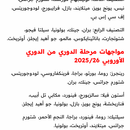
نيس، يونج بويز، ميتلايند، بازل، فرايبورج، لودوجوريتس،
إف سي إس بي.
التصنيف الرابع: بران، جينك، بولونيا، سيلتا فيجو،
شتوتجارت، باناثينايكوس، مالمو، جو أهيد إيجلز، أوتريخت.
مواجهات مرحلة الدوري من الدوري
الأوروبي 2025/26
رينجرز: روما، بورتو، براجا، فرينكفاروسي، لودوجوريتس،
شتورم جراتس، جينك، بران.
أستون فيلا: سالزبورج، فينورد، مكابي تل أبيب،
فناربخشة، يونج بويز، بازل، بولونيا، جو أهيد إيجلز.
سيلتيك: روما، فينورد، براجا، النجم الأحمر، شتورم
جراتس، ميتلايند، أوتريخت، بولونيا.