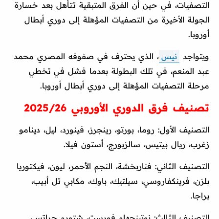
التصفيات، في حين أن الفرق المتبقية تتأهل بعد خسارة
الجولة الأخيرة من التصفيات المؤهلة إلى دوري أبطال
أوروبا.
ويتواجد
نيس
، الذي يحترف في صفوفه المصري محمد
عبد المنعم، في تلك البطولة بعدما فشل في تخطي
مرحلة التصفيات المؤهلة إلى دوري أبطال أوروبا.
تصنيف فرق الدوري الأوروبي 2025/26
التصنيف الأول: روما، بورتو، رينجرز، فينورد، ليل، دينامو
زغرب، ريال بيتيس، سالزبورج، أستون فيلا.
التصنيف الثاني: فناربخشة، النجم الأحمر، ليون، فيكتوريا
بلزن، فرينكفاروسي، سيلتيك، باوك، مكابي تل أبيب،
براجا.
التصنيف الثالث: نوتينجهام فورست، شتورم جراتس،