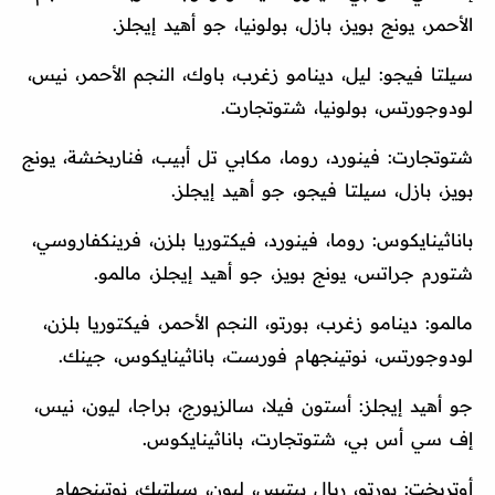
الأحمر، يونج بويز، بازل، بولونيا، جو أهيد إيجلز.
سيلتا فيجو: ليل، دينامو زغرب، باوك، النجم الأحمر، نيس،
لودوجورتس، بولونيا، شتوتجارت.
شتوتجارت: فينورد، روما، مكابي تل أبيب، فناربخشة، يونج
بويز، بازل، سيلتا فيجو، جو أهيد إيجلز.
باناثينايكوس: روما، فينورد، فيكتوريا بلزن، فرينكفاروسي،
شتورم جراتس، يونج بويز، جو أهيد إيجلز، مالمو.
مالمو: دينامو زغرب، بورتو، النجم الأحمر، فيكتوريا بلزن،
لودوجورتس، نوتينجهام فورست، باناثينايكوس، جينك.
جو أهيد إيجلز: أستون فيلا، سالزبورج، براجا، ليون، نيس،
إف سي أس بي، شتوتجارت، باناثينايكوس.
أوتريخت: بورتو، ريال بيتيس، ليون، سيلتيك، نوتينجهام