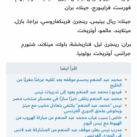
فورست، فرايبورج، جينك، بران.
جينك: ريال بيتيس، رينجرز، فرينكفاروسي، براجا، بازل،
ميتلايند، مالمو، أوتريخت.
بران: رينجرز، ليل، فناربخشة، باوك، ميتلاند، شتورم
جراتس، أوتريخت، بولونيا.
محمد عبد المنعم يحسم موقفه بعد تلقيه عرضًا مغريًا من
الخليج
فيديو | محمد عبد المنعم يعود إلى تدريبات نيس
محمد عبد المنعم يتلقى خبرًا سارًا في معسكر منتخب مصر
نيس "محمد عبد المنعم" يكتفي بتعادل مخيب مع ميتز
ويخوض ملحق الدوري الفرنسي
خاص | سبب غياب محمد عبد المنعم عن مباراة الهروب من
الهبوط مع نيس اليوم
مدرب نيس يعلن موقف عبد المنعم من المشاركة ضد لانس
في الدوري الفرنسي