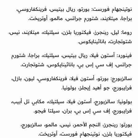
نوتينجهام فورست: بورتو، ريال بيتيس، فرينكفاروسي،
براجا، ميتلايند، شتورم جراتس، مالمو، أوتريخت.
روما: ليل، رينجرز، فيكتوريا بلزن، سيلتيك، ميتلايند، نيس،
شتوتجارت، باناثينايكوس.
فينورد: أستون فيلا، ريال بيتيس، سيلتيك، براجا، شتورم
جراتس، إف سي إس بي، باناثينايكوس، شتوتجارت.
سالزبورج: بورتو، أستون فيلا، فرينكفاروسي، ليون، بازل،
فرايبورج، جو أهيد إيجلز، بولونيا.
بولونيا: سالزبورج، أستون فيلا، سيلتيك، مكابي تل أبيب،
فرايبورج، إف سي إس بي، بران، سيلتا فيجو.
بورتو: رينجرز، النجم الأحمر، نيس، مالمو، سالزبورج،
فيكتوريا بلزن، نوتينجهام فورست، أوتريخت.