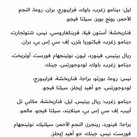
ليل: دينامو زغرب، باوك، فرايبورج، بران، روما، النجم
الأحمر، يونج بويز، سيلتا فيجو.
فناربخشة: أستون فيلا، فرينكفاروسي، نيس، شتوتجارت،
دينامو زغرب، فيكتوريا بلزن، إف سي إس بي، بران.
ريال بيتيس، فينورد، ليون، نوتينجهام فورست، أوتريخت،
دينامو زغرب، باوك، لودوجورتس، جينك.
نيس: روما، بورتو، براجا، فناربخشة، فرايبورج،
لودوجورتس، جو أهيد إيجلز، سيلتا فيجو.
دينامو زغرب: ريال بيتيس، ليل، فناربخشة، مكابي تل
أبيب، إف سي إس بي، ميتلايند، سيلتا فيجو، مالمو.
براجا: فينورد، رينجرز، النجم الأحمر، سيلتيك، نوتينجهام
فورست، نيس، جينك، جو أهيد إيجلز.