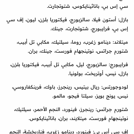
سي إس بي، باناثينايكوس، شتوتجارت.
بازل: أستون فيلا، سالزبورج، فيكتوريا بلزن، ليون، إف سي
إس بي، فرايبورج، شتوتجارت، جينك.
ميتلاند: دينامو زغرب، روما، سيلتيك، مكابي تل أبيب،
شتورم جراتس، نوتينجهام فورست، جينك، بران.
فرايبورج: سالزبورج، ليل، مكابي تل أبيب، فيكتوريا بلزن،
بازل، نيس، أوتريخت، بولونيا.
لودوجورتس: ريال بيتيس، رينجرز، باوك، فرينكفاروسي،
نيس، يونج بويز، سيلتا فيجو، مالمو.
شتورم جراتس: رينجرز، فينورد، النجم الأحمر، سيلتيك،
نوتينجهام فورست، ميتلايند، بران، باناثينايكوس.
إف سي أس بي: فينورد، دينامو زغرب، فناربخشة، النجم