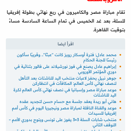
تقام مباراة مصر والكاميرون في ربع نهائي بطولة إفريقيا
للسلة، بعد غد الخميس في تمام الساعة السادسة مساءً
بتوقيت القاهرة.
محمد عادل: فترة أوسكار رويز كانت "عبثًا".. وقريبًا سأكون
رئيسًا للجنة الحكام
إبراهيم عادل يصنع في فوز نورشيلاند على فالور بثنائية في
دوري المؤتمر الأوروبي
جوهر نبيل يحفز لاعبات منتخب اليد للناشئات بعد التأهل
لنصف نهائي كأس العالم: المكافآت في انتظاركن
موعد مباراة مصر وإسبانيا في نصف نهائي كأس العالم لكرة
اليد للناشئات
هاني أبو ريدة يعقد جلسة مع حسام حسن لتجديد عقده
موعد والقناة الناقلة لمباراة مصر ونيجيريا اليوم في كأس أمم
إفريقيا للسيدات
منتخب شابات السلة 3×3 يفوز على تونس ويتوج بدوري الأمم –
التوقف الثاني