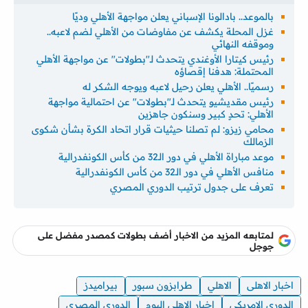
بالموعد.. بادالونا الإسباني يعلن مواجهة الأهلي وديًا
غزل المحلة يكشف عن مفاوضات من الأهلي لضم لاعبه..
وموقفه النهائي
رئيس كيتارا الأوغندي يتحدث لـ"بطولات" عن مواجهة الأهلي
المحتملة: هدفنا إقصاؤه
رسميًا.. الأهلي يعلن رحيل لاعبه ويوجه الشكر له
رئيس مقديشيو يتحدث لـ"بطولات" عن احتمالية مواجهة
الأهلي: تحدٍ كبير وسنكون جاهزين
محامي زيزو: لم تصلنا حيثيات قرار اتحاد الكرة بشأن شكوى
الزمالك
موعد مباراة الأهلي في دور الـ32 من كأس الكونفدرالية
منافس الأهلي في دور الـ32 من كأس الكونفدرالية
تعرف على جدول ترتيب الدوري المصري
لمتابعه المزيد من الاخبار أضف بطولات كمصدر مفضل على
جوجل
اخبار الاهلى
الاهلي
طرابزون سبور
بيراميدز
الدوري الامريكي
اخبار الاهلي اليوم
الدوري المصري