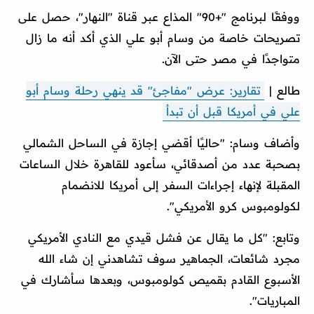
ووفقًا لبرنامج "+90" المذاع عبر قناة "النهار"، حصل على
تصريحات خاصة من وسام أبو علي الذي أكد أنه ما زال
متواجدًا في مصر حتى الآن.
طالع |
تقارير: عرض "مفاجئ" قد ينهي رحلة وسام أبو
علي في أمريكا قبل أن تبدأ
وأضاف وسام: "حاليًا أقضي إجازة في الساحل الشمالي
بصحبة عدد من أصدقائي، سأعود للقاهرة خلال الساعات
المقبلة لإنهاء إجراءات السفر إلى أمريكا للانضمام
لكولومبوس كرو الأمريكي".
وتابع: "كل ما يقال عن فشل قيدي مع النادي الأمريكي
مجرد شائعات، الجماهير سوف تشاهدني إن شاء الله
الأسبوع القادم بقميص كولومبوس، وبعدها سأشارك في
المباريات".