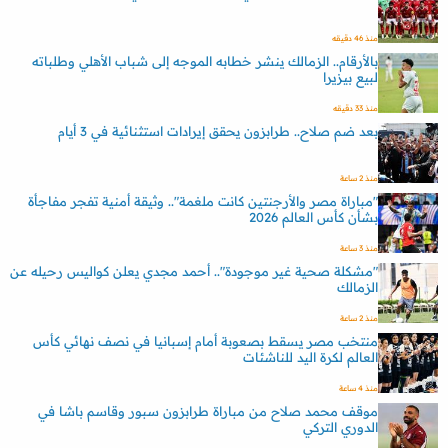
منذ 46 دقيقه
بالأرقام.. الزمالك ينشر خطابه الموجه إلى شباب الأهلي وطلباته
لبيع بيزيرا
منذ 33 دقيقه
بعد ضم صلاح.. طرابزون يحقق إيرادات استثنائية في 3 أيام
منذ 2 ساعة
"مباراة مصر والأرجنتين كانت ملغمة".. وثيقة أمنية تفجر مفاجأة
بشأن كأس العالم 2026
منذ 3 ساعة
"مشكلة صحية غير موجودة".. أحمد مجدي يعلن كواليس رحيله عن
الزمالك
منذ 2 ساعة
منتخب مصر يسقط بصعوبة أمام إسبانيا في نصف نهائي كأس
العالم لكرة اليد للناشئات
منذ 4 ساعة
موقف محمد صلاح من مباراة طرابزون سبور وقاسم باشا في
الدوري التركي