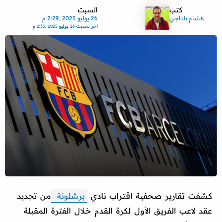
كتب
السبت
هشام بلتاجي
26 يوليو 2025 ,2:29 م
اخر تحديث
26 يوليو 2025 ,2:33 م
كشفت تقارير صحفية اقتراب نادي
برشلونة
من تجديد
عقد لاعب الفريق الأول لكرة القدم خلال الفترة المقبلة