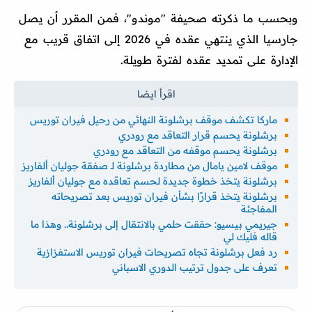
وبحسب ما ذكرته صحيفة "موندو"، فمن المقرر أن يصل
جارسيا الذي ينتهي عقده في 2026 إلى اتفاق قريب مع
الإدارة على تمديد عقده لفترة طويلة.
ماركا تكشف موقف برشلونة النهائي من رحيل فيران توريس
برشلونة يحسم قرار التعاقد مع رودري
برشلونة يحسم موقفه من التعاقد مع رودري
موقف لامين يامال من مطاردة برشلونة لـ صفقة جوليان ألفاريز
برشلونة يتخذ خطوة جديدة لحسم تعاقده مع جوليان ألفاريز
برشلونة يتخذ قرارًا بشأن فيران توريس بعد تصريحاته
المفاجئة
جيريمي بيسيو: حققت حلمي بالانتقال إلى برشلونة.. وهذا ما
قاله فليك لي
رد فعل برشلونة تجاه تصريحات فيران توريس الاستفزازية
تعرف على جدول ترتيب الدوري الاسباني