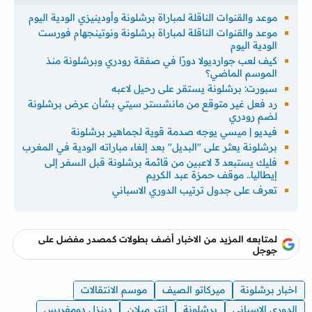
موعد والقنوات الناقلة لمباراة برشلونة وأودينيزي الودية اليوم
موعد والقنوات الناقلة لمباراة برشلونة ونوتينجهام فورست
الودية اليوم
كيف لعب جوارديولا دورًا في صفقة رودري وبرشلونة منذ
الموسم الماضي؟
سبورت: برشلونة يستقر على رحيل لاعبه
رد فعل غير متوقع من مانشستر سيتي بشأن عرض برشلونة
لضم رودري
فيديو | ميسي يوجه صدمة قوية لجماهير برشلونة
برشلونة يعثر على "البديل" بعد إلغاء مباراته الودية في المغرب
فليك يستبعد 3 لاعبين من قائمة برشلونة قبل السفر إلى
إيطاليا.. موقف حمزة عبد الكريم
تعرف على جدول ترتيب الدوري الاسباني
لمتابعه المزيد من الاخبار أضف بطولات كمصدر مفضل على
جوجل
اخبار برشلونة
ميركاتو الصيف
موسم الانتقالات
الدوري الاسباني
برشلونة
انتر ميلان
دينزل دومفريس