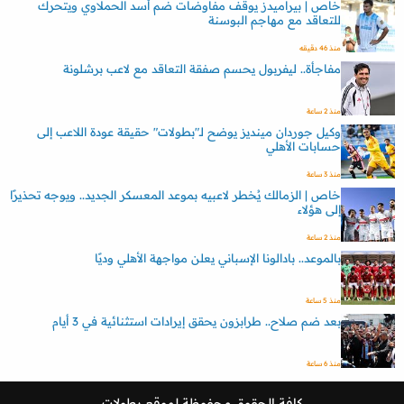
خاص | بيراميدز يوقف مفاوضات ضم أسد الحملاوي ويتحرك
للتعاقد مع مهاجم البوسنة
منذ 46 دقيقه
مفاجأة.. ليفربول يحسم صفقة التعاقد مع لاعب برشلونة
منذ 2 ساعة
وكيل جوردان مينديز يوضح لـ"بطولات" حقيقة عودة اللاعب إلى
حسابات الأهلي
منذ 3 ساعة
خاص | الزمالك يُخطر لاعبيه بموعد المعسكر الجديد.. ويوجه تحذيرًا
إلى هؤلاء
منذ 2 ساعة
بالموعد.. بادالونا الإسباني يعلن مواجهة الأهلي وديًا
منذ 5 ساعة
بعد ضم صلاح.. طرابزون يحقق إيرادات استثنائية في 3 أيام
منذ 6 ساعة
كافة الحقوق محفوظة لموقع
بطولات