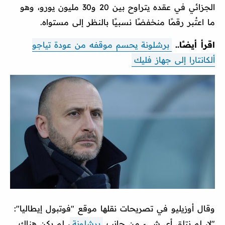
الجزائي في عقده يتراوح بين 20 و30 مليون يورو، وهو
ما اعتُبر رقمًا منخفضًا نسبيًا بالنظر إلى مستواه.
اقرأ أيضًا..
برشلونة يحسم موقفه من عودة تياجو
ألكانتارا إلى جهاز فليك
وقال أوزيليو في تصريحات نقلها موقع "فوتبول إيطاليا":
"لا، لم نتلق أي شيء من جانب
برشلونة
، لم يكن هناك