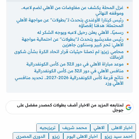
غزل المحلة يكشف عن مفاوضات من الأهلي لضم لاعبه..
وموقفه النهائي
رئيس كيتارا الأوغندي يتحدث لـ"بطولات" عن مواجهة الأهلي
المحتملة: هدفنا إقصاؤه
رسميًا.. الأهلي يعلن رحيل لاعبه ويوجه الشكر له
رئيس مقديشيو يتحدث لـ"بطولات" عن احتمالية مواجهة
الأهلي: تحدٍ كبير وسنكون جاهزين
محامي زيزو: لم تصلنا حيثيات قرار اتحاد الكرة بشأن شكوى
الزمالك
موعد مباراة الأهلي في دور الـ32 من كأس الكونفدرالية
منافس الأهلي في دور الـ32 من كأس الكونفدرالية
نتائج قرعة كأس الكونفدرالية 2026-2027.. تحديد منافسي
الأهلي وزد
لمتابعه المزيد من الاخبار أضف بطولات كمصدر مفضل على
جوجل
اخبار الاهلى
الاهلي
محمد شريف
تريزيجيه
احمد سيد زيزو
اخبار الاهلي اليوم
زيزو
الدوري المصري