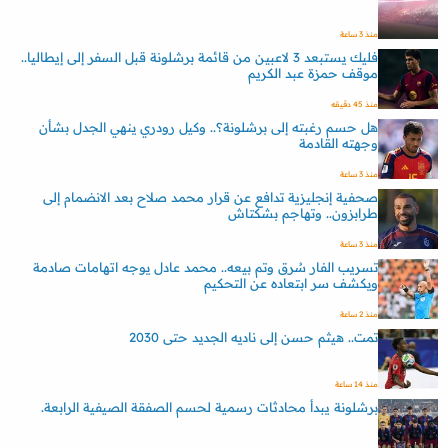
منذ 3 ساعة
فليك يستبعد 3 لاعبين من قائمة برشلونة قبل السفر إلى إيطاليا..
موقف حمزة عبد الكريم
منذ 45 دقيقه
هل حسم رغبته إلى برشلونة؟.. وكيل رودري ينهي الجدل بشأن
وجهته القادمة
منذ 3 ساعة
صحفية إنجليزية تدافع عن قرار محمد صلاح بعد الانضمام إلى
طرابزون.. وتهاجم بشكتاش
منذ 3 ساعة
تسريب الفار سُرق وتم بيعه.. محمد عادل يوجه اتهامات صادمة
ويكشف سر ابتعاده عن التحكيم
منذ 2 ساعة
تمت.. هيثم حسن إلى ناديه الجديد حتى 2030
منذ 14 ساعة
برشلونة يبدأ محادثات رسمية لحسم الصفقة الصيفية الرابعة.