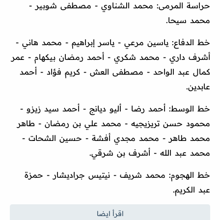
حراسة المرمى: محمد الشناوي - مصطفى شوبير -
محمد سيحا.
خط الدفاع: ياسين مرعي - ياسر إبراهيم - محمد هاني -
أشرف داري - محمد شكري - أحمد رمضان بيكهام - عمر
كمال عبد الواحد - مصطفى العش - كريم فؤاد - أحمد
عابدين.
خط الوسط: أحمد رضا - أليو ديانج - أحمد سيد زيزو -
محمود حسن تريزيجيه - محمد علي بن رمضان - طاهر
محمد طاهر - محمد مجدي أفشة - حسين الشحات -
محمد عبد الله - أشرف بن شرقي.
خط الهجوم: محمد شريف - نيتيس جراديشار - حمزة
عبد الكريم.