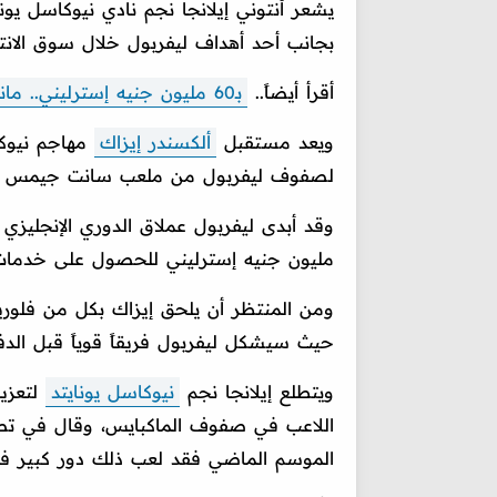
يشعر أنتوني إيلانجا نجم نادي نيوكاسل يو
بجانب أحد أهداف ليفربول خلال سوق الانتق
أقرأ أيضاً..
بـ60 مليون جنيه إسترليني.. مانشستر يونايتد يقدم عرضًا لحسم صفقة هامة
ويعد مستقبل
ألكسندر إيزاك
مهاجم نيوكا
لصفوف ليفربول من ملعب سانت جيمس ب
مليون جنيه إسترليني للحصول على خدمات
ومن المنتظر أن يلحق إيزاك بكل من فلوري
حيث سيشكل ليفربول فريقاً قوياً قبل الدفا
ويتطلع إيلانجا نجم
نيوكاسل يونايتد
لتعزيز
اللاعب في صفوف الماكبايس، وقال في تصر
الموسم الماضي فقد لعب ذلك دور كبير ف