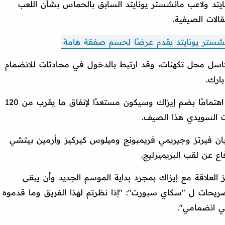
نايتد ولاعب مانشستر يونايتد السابق بالحماس بشأن اللعب
الات الصيفية.
سل محل تكهنات، وقد ارتبط بالدخول في محادثات للانضمام
ارك.
وقد أبدى ليفربول عملاق الدوري الإنجليزي اهتمامًا بضم إيزاك وسيكون مستعدًا لإنفاق ما يقرب من 120
 السويدي هذا الصيف.
ان فيرتز وجيريمي فريمبونج وميلوس كيركيز وأرمين بيتشي
ع عن لقب البريميرليج.
 العلاقة مع إيزاك بمجرد بداية الموسم الجديد وأن يبقى
يحات ل "سكاي سبورت": "إذا نظرتم لهذا الفريق وما قدموه
ي انضمامي".