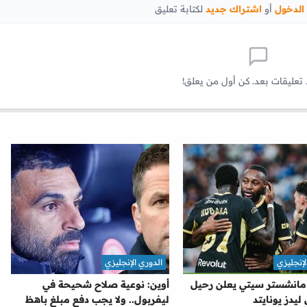
الدخول
أو
اشتراك جديد
لكتابة تعليق
 تعليقات بعد. كن أول من يعلق!
لإنجليزي
الدوري الإنجليزي
 مانشستر سيتي يعلن رحيل
أوين: نوعية صلاح شحيحة في
 ليدز يونايتد
ليفربول.. ولا يجب دفع مبلغ باهظ