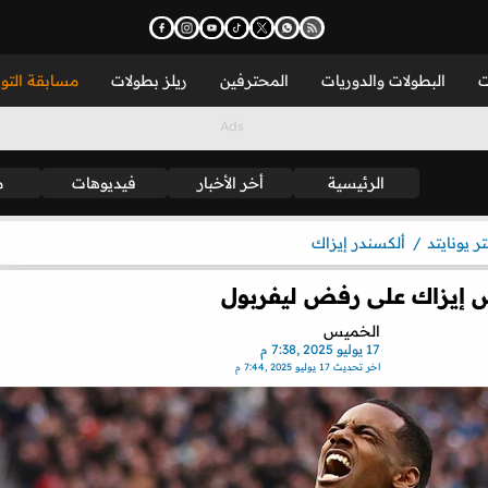
ت
البطولات والدوريات
المحترفين
ريلز بطولات
مسابقة التو
الرئيسية
أخر الأخبار
فيديوهات
م
 يونايتد
ألكسندر إيزاك
ض إيزاك على رفض ليفربول
الخميس
17 يوليو 2025 ,7:38 م
اخر تحديث
17 يوليو 2025 ,7:44 م