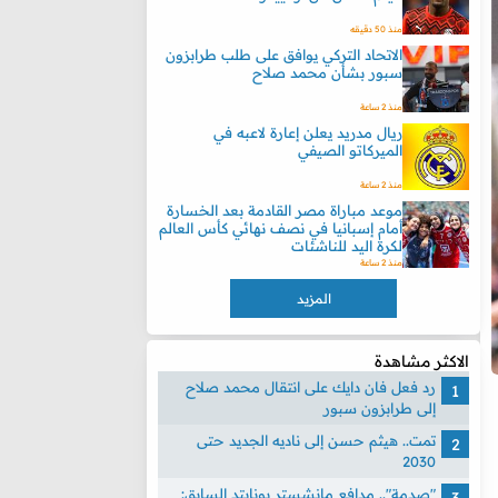
منذ 50 دقيقه
الاتحاد التركي يوافق على طلب طرابزون
سبور بشأن محمد صلاح
منذ 2 ساعة
ريال مدريد يعلن إعارة لاعبه في
الميركاتو الصيفي
منذ 2 ساعة
موعد مباراة مصر القادمة بعد الخسارة
أمام إسبانيا في نصف نهائي كأس العالم
لكرة اليد للناشئات
منذ 2 ساعة
المزيد
الاكثر مشاهدة
رد فعل فان دايك على انتقال محمد صلاح
إلى طرابزون سبور
تمت.. هيثم حسن إلى ناديه الجديد حتى
2030
"صدمة".. مدافع مانشستر يونايتد السابق: