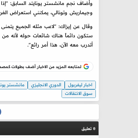
وأضاف نجم مانشستر يونايتد السابق: "إذا 
وجيماريش وتونالي، يمكنني استعراض الفريق
وقال عن إيزاك: "لاعب مثله الجميع يتمنى ال
ستكون دائماً هناك شائعات حوله لأنه من 
أتدرب معه الآن، هذا أمر رائع".
لمتابعه المزيد من الاخبار أضف بطولات كم
اخبار ليفربول
الدوري الانجليزي
مانشستر يونا
سوق الانتقالات
تعليق
0