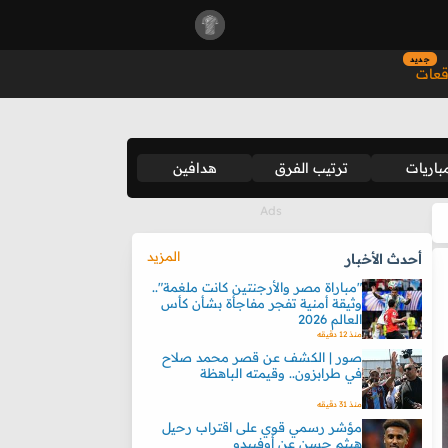
جديد
قعات
باريات
ترتيب الفرق
هدافين
المزيد
أحدث الأخبار
"مباراة مصر والأرجنتين كانت ملغمة"..
وثيقة أمنية تفجر مفاجأة بشأن كأس
العالم 2026
منذ 12 دقيقه
صور | الكشف عن قصر محمد صلاح
في طرابزون.. وقيمته الباهظة
منذ 31 دقيقه
مؤشر رسمي قوي على اقتراب رحيل
هيثم حسن عن أوفييدو