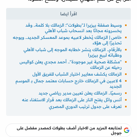
وسيط صفقة بيزيرا لـ"بطولات": الزمالك بلا كلمة.. وقد
يخسرونه مجانًا بعد انسحاب شباب الأهلي
خاص | الزمالك يُخطر لاعبيه بموعد المعسكر الجديد.. ويوجه
تحذيرًا إلى هؤلاء
بالأرقام.. الزمالك ينشر خطابه الموجه إلى شباب الأهلي
وطلباته لبيع بيزيرا
"مشكلة صحية غير موجودة".. أحمد مجدي يعلن كواليس
رحيله عن الزمالك
الزمالك يكشف معايير اختيار الشباب للفريق الأول
4 لاعبين في الزمالك خارج حسابات معتمد جمال بـ الموسم
الجديد
رسميًا.. الزمالك يعلن تعيين مدير رياضي جديد
أنس وائل يفتح النار على الزمالك بعد قرار الاستغناء عنه
تعرف على جدول ترتيب الدوري المصري
لمتابعه المزيد من الاخبار أضف بطولات كمصدر مفضل على
جوجل