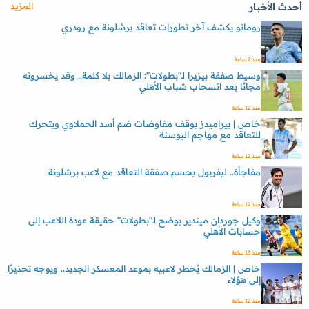
المزيد
أحدث الأخبار
رومانو يكشف آخر تطورات تعاقد برشلونة مع رودري
منذ 2 ساعة
وسيط صفقة بيزيرا لـ"بطولات": الزمالك بلا كلمة.. وقد يخسرونه
مجانًا بعد انسحاب شباب الأهلي
منذ 12 ساعة
خاص | بيراميدز يوقف مفاوضات ضم أسد الحملاوي ويتحرك
للتعاقد مع مهاجم البوسنة
منذ 12 ساعة
مفاجأة.. ليفربول يحسم صفقة التعاقد مع لاعب برشلونة
منذ 12 ساعة
وكيل جوردان مينديز يوضح لـ"بطولات" حقيقة عودة اللاعب إلى
حسابات الأهلي
منذ 13 ساعة
خاص | الزمالك يُخطر لاعبيه بموعد المعسكر الجديد.. ويوجه تحذيرًا
إلى هؤلاء
منذ 12 ساعة