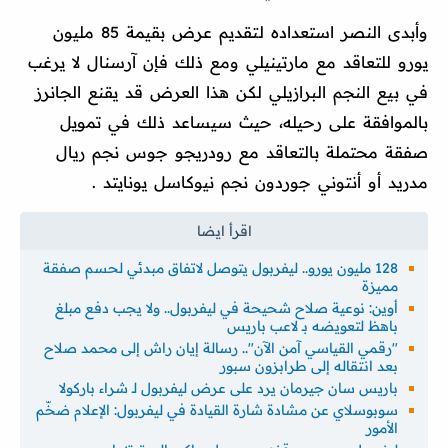
وأبدى النصر استعداده لتقديم عرض بقيمة 85 مليون
يورو للتعاقد مع مارتينيلي ومع ذلك فإن آرسنال لا يرغب
في بيع النجم البرازيلي لكن هذا العرض قد يقنع الجانرز
بالموافقة على رحيله، حيث سيساعد ذلك في تمويل
صفقة محتملة بالتعاقد مع رودريجو جوس نجم ريال
مدريد أو أنتوني جوردون نجم نيوكاسل يونايتد .
128 مليون يورو.. ليفربول يتوصل لاتفاق مبدئي لحسم صفقة
مميزة
أوين: نوعية صلاح شحيحة في ليفربول.. ولا يجب دفع مبلغ
باهظ لتعويضه بـ لاعب باريس
"رقمي القياسي آمن الآن".. رسالة إيان راش إلى محمد صلاح
بعد انتقاله إلى طرابزون سبور
باريس سان جيرمان يرد على عرض ليفربول لـ شراء باركولا
سوبوسلاي عن مشادة شارة القيادة في ليفربول: الإعلام ضخّم
الأمور