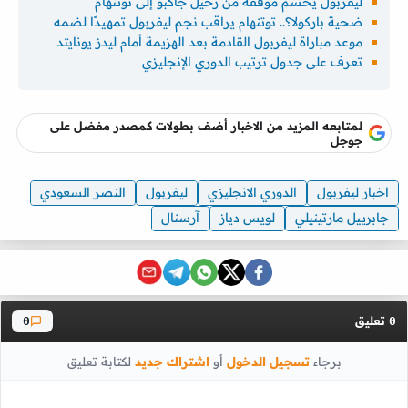
ليفربول يحسم موقفه من رحيل جاكبو إلى توتنهام
ضحية باركولا؟.. توتنهام يراقب نجم ليفربول تمهيدًا لضمه
موعد مباراة ليفربول القادمة بعد الهزيمة أمام ليدز يونايتد
تعرف على جدول ترتيب الدوري الإنجليزي
لمتابعه المزيد من الاخبار أضف بطولات كمصدر مفضل على
جوجل
اخبار ليفربول
الدوري الانجليزي
ليفربول
النصر السعودي
جابرييل مارتينيلي
لويس دياز
آرسنال
تعليق
0
0
برجاء
تسجيل الدخول
أو
اشتراك جديد
لكتابة تعليق