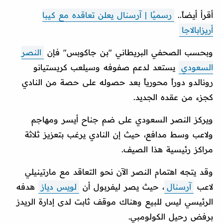
أقرأ أيضاً..
رسميًا | آرسنال يعلن تعاقده مع كيبا
أريزابالاجا
وبحسب الصحفي البريطاني "بن جاكوبس" فإن
النصر
السعودي
يستعد لدعم صفوفه وسيلعب كريستيانو
رونالدو دوراً محورياً بعد حصوله على حصة من النادي
كجزء من عقده الجديد.
ويركز النصر السعودي على ضم جناح أيسر ومهاجم
ولاعب وسط مدافع، حيث إن النادي يرغب بتعزيز ثلاثة
مراكز رئيسية هذا الصيف.
وقد يتجه اهتمام النصر الآن نحو التعاقد مع مارتينيلي
لاعب
آرسنال
، حيث يصر ليفربول أن
لويس دياز
هدفه
الرئيسي ليس للبيع وهناك موقف ثابت لدى إدارة الريدز
برفض رحيل الكولومبي.