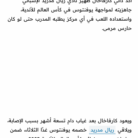
أكد داني كارفاخال ظهير نادي ريال مدريد الإسباني
جاهزيته لمواجهة يوفنتوس في كأس العالم للأندية،
واستعداده اللعب في أي مركز يطلبه المدرب حتى لو كان
حارس مرمى.
ويعود كارفاخال بعد غياب دام تسعة أشهر بسبب الإصابة،
ويلاقي
ريال مدريد
خصمه يوفنتوس غدًا الثلاثاء، ضمن