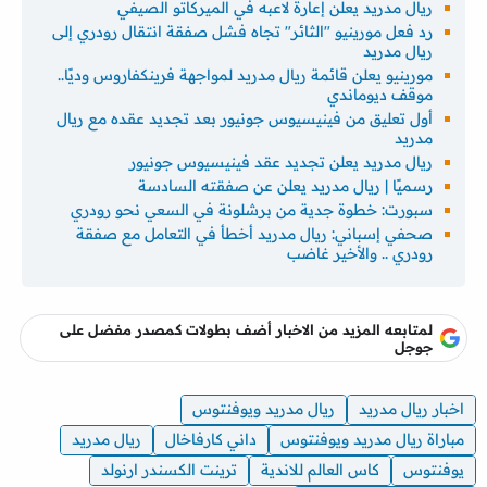
ريال مدريد يعلن إعارة لاعبه في الميركاتو الصيفي
رد فعل مورينيو "الثائر" تجاه فشل صفقة انتقال رودري إلى
ريال مدريد
مورينيو يعلن قائمة ريال مدريد لمواجهة فرينكفاروس وديًا..
موقف ديوماندي
أول تعليق من فينيسيوس جونيور بعد تجديد عقده مع ريال
مدريد
ريال مدريد يعلن تجديد عقد فينيسيوس جونيور
رسميًا | ريال مدريد يعلن عن صفقته السادسة
سبورت: خطوة جدية من برشلونة في السعي نحو رودري
صحفي إسباني: ريال مدريد أخطأ في التعامل مع صفقة
رودري .. والأخير غاضب
لمتابعه المزيد من الاخبار أضف بطولات كمصدر مفضل على
جوجل
اخبار ريال مدريد
ريال مدريد ويوفنتوس
مباراة ريال مدريد ويوفنتوس
داني كارفاخال
ريال مدريد
يوفنتوس
كاس العالم للاندية
ترينت الكسندر ارنولد