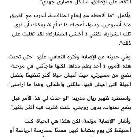
الثقة، على الإطلاق، سأبذل قصارى جهدي".
وأكمل: "ما ألاحظه هو إيقاع المنافسة، أتدرب مع الفريق
منذ أسبوعين، وسواء أعجبك ذلك أم لا، يمكنك أن ترى
تلك الشرارة، لكنني لا أخشى المشاركة؛ لقد تغلبت على
ذلك".
وفي حديثه عن الإصابة وفترة التعافي، علّق: "حتى تحدث
هذه الأمور، لا أحد يعلم مداها، لكنها فاجأتني في مرحلة
نضج من مسيرتي، حيث أعيش حياة أكثر تنظيمًا بفضل
البيئة التي أعيش فيها، عائلتي وأطفالي، وهذا ما أراحني".
واستطرد ظهير ريال مدريد: "لو حدث لي هذا الأمر قبل
بضع سنوات، بدون زوجتي، لكنت فكرت فيه أكثر بكثير".
وأشار: "الإصابة مؤلمة، لكن هكذا هي الحياة، كنت
أستيقظ كل يوم بنشاط كبير، ممتنًا لممارسة الرياضة أو