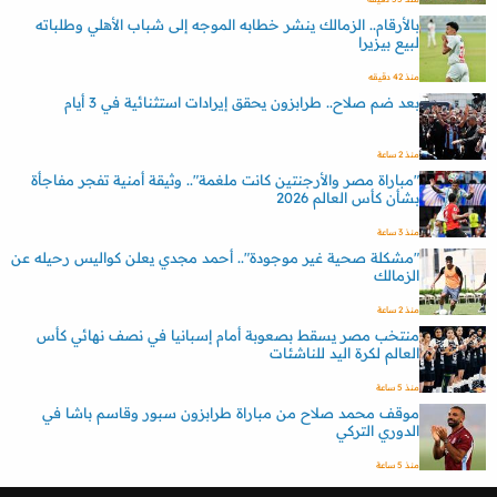
بالأرقام.. الزمالك ينشر خطابه الموجه إلى شباب الأهلي وطلباته
لبيع بيزيرا
منذ 42 دقيقه
بعد ضم صلاح.. طرابزون يحقق إيرادات استثنائية في 3 أيام
منذ 2 ساعة
"مباراة مصر والأرجنتين كانت ملغمة".. وثيقة أمنية تفجر مفاجأة
بشأن كأس العالم 2026
منذ 3 ساعة
"مشكلة صحية غير موجودة".. أحمد مجدي يعلن كواليس رحيله عن
الزمالك
منذ 2 ساعة
منتخب مصر يسقط بصعوبة أمام إسبانيا في نصف نهائي كأس
العالم لكرة اليد للناشئات
منذ 5 ساعة
موقف محمد صلاح من مباراة طرابزون سبور وقاسم باشا في
الدوري التركي
منذ 5 ساعة