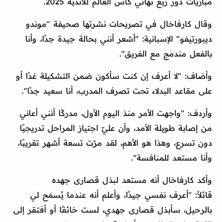
مباريات دور ربع نهائي كأس العالم للأندية 2025.
وقال كارفاخال في تصريحات نشرتها صحيفة "موندو
ديبورتيفو" الإسبانية: "أشعر أنني بحالة جيدة جدًا، وأنا
بالفعل مندمج مع الفريق".
وأضاف: "لا أعرف إن كنت سأكون ضمن التشكيلة غدًا أو
على مقاعد البدلاء تحت تصرف المدرب، أنا سعيد جدًا".
وأردف: "واجهت الأمر منذ اليوم الأول، مدركًا أنني أعاني
من إصابة طويلة الأمد، وأن عليّ اجتياز المراحل تدريجيًا
دون تسرع، وهذا هو الأهم، لقد مرّت تسعة أشهر تقريبًا،
وأنا مستعد للمنافسة".
وأكد كارفاخال أنه مستعد لبذل قصارى جهده
قائلاً: "أعرف نفسي جيدًا، وأعلم أنه عندما يُسمَح لي
بالرحيل، سأبذل قصارى جهدي، لست خائفًا أو أفتقر إلى