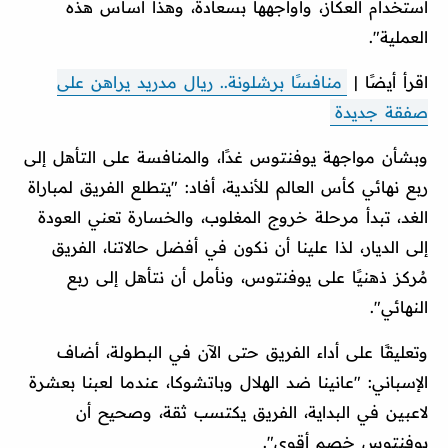
استخدام العكاز، وأواجهها بسعادة، وهذا أساس هذه
العملية".
اقرأ أيضًا |
منافسًا برشلونة.. ريال مدريد يراهن على
صفقة جديدة
وبشأن مواجهة يوفنتوس غدًا، والمنافسة على التأهل إلى
ربع نهائي كأس العالم للأندية، أفاد: "يتطلع الفريق لمباراة
الغد، تبدأ مرحلة خروج المغلوب، والخسارة تعني العودة
إلى الديار، لذا علينا أن نكون في أفضل حالاتنا، الفريق
مُركز ذهنيًا على يوفنتوس، ونأمل أن نتأهل إلى ربع
النهائي".
وتعليقًا على أداء الفريق حتى الآن في البطولة، أضاف
الإسباني: "عانينا ضد الهلال وباتشوكا، عندما لعبنا بعشرة
لاعبين في البداية، الفريق يكتسب ثقة، وصحيح أن
يوفنتوس خصم أقوى".