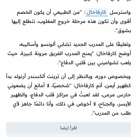
واسترسل
كارفاخال
: "من الطبيعي أن يكون الخصم
أقوى وأن تكون هذه مرحلة خروج المغلوب، نتطلع إليها
بشوق".
وتعليقًا على المدرب الجديد تشابي ألونسو وأساليبه،
أوضح كارفاخال: "يمنح المدرب الفريق مرونة كبيرة، حيث
يلعب تشواميني بين قلبَي الدفاع".
وبخصوص دوره، وبالنظر إلى أن ترينت ألكسندر أرنولد بدأ
كظهير أيمن، أتم كارفاخال: "شخصيًا، لا أمانع أن يضعوني
حارس مرمى، لقد لعبتُ في مراكز قلب الدفاع، والظهير
الأيسر، والجناح، لا أخوض في ذلك، وأنا دائمًا جاهز لأي
طلب من المدرب".