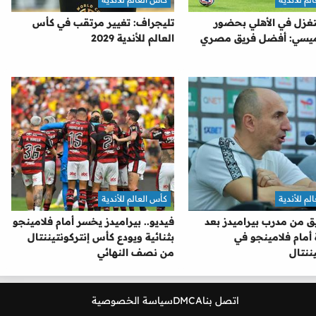
تغزل في الأهلي بحضور
تليجراف: تغيير مرتقب في كأس
ميسي: أفضل فريق مصري
العالم للأندية 2029
لم للأندية
كأس العالم للأندية
ق من مدرب بيراميدز بعد
فيديو.. بيراميدز يخسر أمام فلامينجو
أمام فلامينجو في
بثنائية ويودع كأس إنتركونتيننتال
يننتال
من نصف النهائي
اتصل بنا
DMCA
سياسة الخصوصية