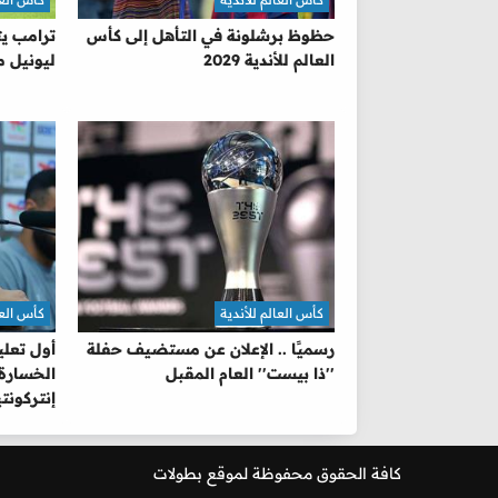
حظوظ برشلونة في التأهل إلى كأس
ترامب ي
العالم للأندية 2029
ليونيل 
كأس العالم للأندية
كأس العا
رسميًا .. الإعلان عن مستضيف حفلة
أول تعلي
''ذا بيست'' العام المقبل
الخسارة 
إنتركونت
كافة الحقوق محفوظة لموقع
بطولات