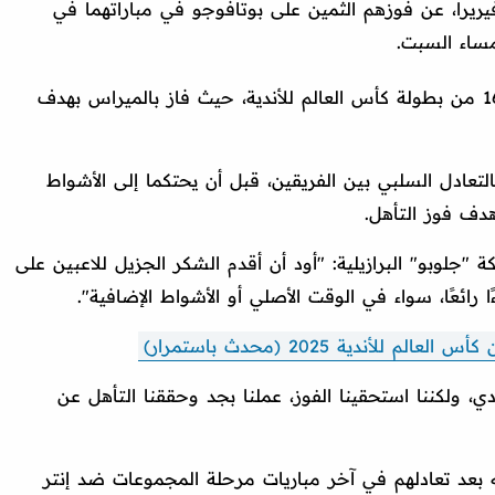
يريرا، عن فوزهم الثمين على بوتافوجو في مباراتهما في
وتلاقى الفريقان في إطار منافسات دور الـ16 من بطولة كأس العالم للأندية، حيث فاز بالميراس بهدف
لتعادل السلبي بين الفريقين، قبل أن يحتكما إلى الأشواط
دف فوز التأهل.
"جلوبو" البرازيلية: "أود أن أقدم الشكر الجزيل للاعبين على
ا رائعًا، سواء في الوقت الأصلي أو الأشواط الإضافية".
ي، ولكننا استحقينا الفوز، عملنا بجد وحققنا التأهل عن
 بعد تعادلهم في آخر مباريات مرحلة المجموعات ضد إنتر