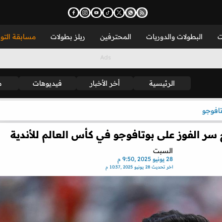
ت
البطولات والدوريات
المحترفين
ريلز بطولات
مسابقة التو
الرئيسية
أخر الأخبار
فيديوهات
م
تافوجو
السبت
28 يونيو 2025 ,9:50 م
اخر تحديث
28 يونيو 2025 ,10:37 م