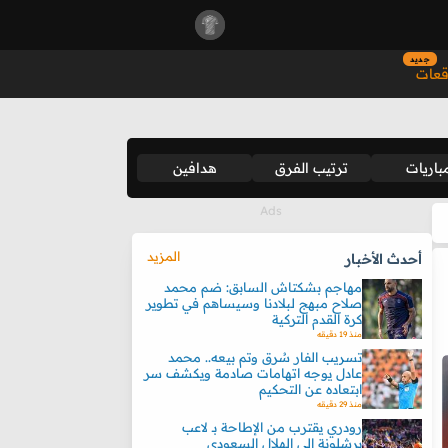
جديد
قعات
باريات
ترتيب الفرق
هدافين
المزيد
أحدث الأخبار
مهاجم بشكتاش السابق: ضم محمد
صلاح مبهج لبلادنا وسيساهم في تطوير
كرة القدم التركية
منذ 19 دقيقه
تسريب الفار سُرق وتم بيعه.. محمد
عادل يوجه اتهامات صادمة ويكشف سر
ابتعاده عن التحكيم
منذ 29 دقيقه
رودري يقترب من الإطاحة بـ لاعب
برشلونة إلى الهلال السعودي