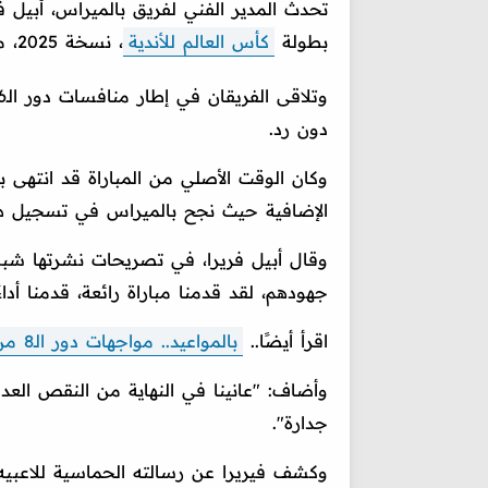
تحدث المدير الفني لفريق بالميراس، أبيل ف
بطولة
كأس العالم للأندية
، نسخة 2025، مساء السبت.
دون رد.
وكان الوقت الأصلي من المباراة قد انتهى با
الإضافية حيث نجح بالميراس في تسجيل ه
وقال أبيل فريرا، في تصريحات نشرتها شبكة 
جهودهم، لقد قدمنا مباراة رائعة، قدمنا أداءً
اقرأ أيضًا..
بالمواعيد.. مواجهات دور الـ8 من كأس العالم للأندية 2025 (محدث باستمرار)
وأضاف: "عانينا في النهاية من النقص العدد
جدارة".
وكشف فيريرا عن رسالته الحماسية للاعبيه