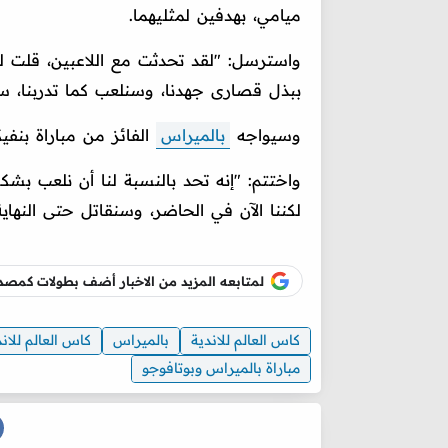
ميامي، بهدفين لمثليهما.
واسترسل: "لقد تحدثت مع اللاعبين، قلت لهم 
ببذل قصارى جهدنا، وسنلعب كما تدربنا، ست
وسيواجه
بالميراس
الفائز من مباراة بنفي
واختتم: "إنه تحد بالنسبة لنا أن نلعب بش
لكننا الآن في الحاضر، وسنقاتل حتى النها
لمتابعه المزيد من الاخبار أضف بطولات كم
كاس العالم للاندية
بالميراس
كاس العالم للاندية 
مباراة بالميراس وبوتافوجو