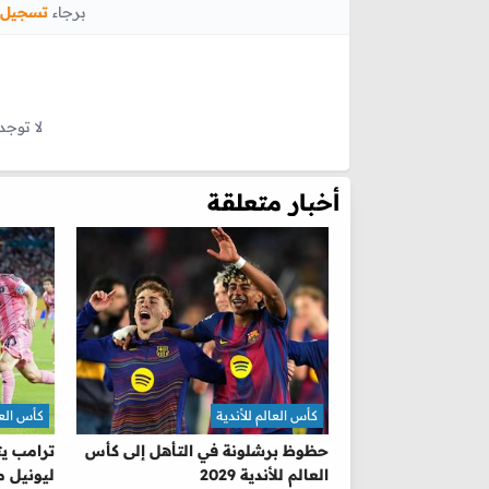
برجاء
تسجيل 
لا توجد
أخبار متعلقة
كأس العالم للأندية
كأس العا
حظوظ برشلونة في التأهل إلى كأس
ترامب ي
العالم للأندية 2029
ليونيل 