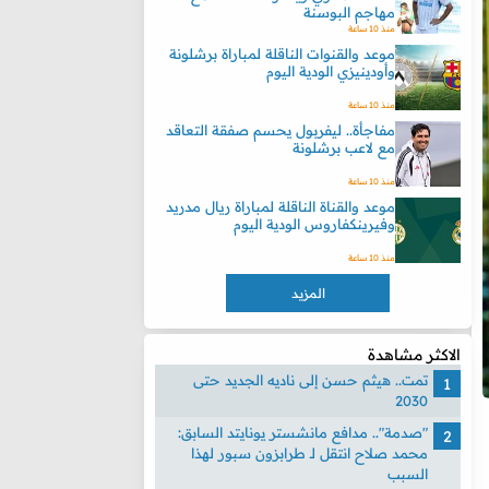
مهاجم البوسنة
منذ 10 ساعة
موعد والقنوات الناقلة لمباراة برشلونة
وأودينيزي الودية اليوم
منذ 10 ساعة
مفاجأة.. ليفربول يحسم صفقة التعاقد
مع لاعب برشلونة
منذ 10 ساعة
موعد والقناة الناقلة لمباراة ريال مدريد
وفيرينكفاروس الودية اليوم
منذ 10 ساعة
المزيد
الاكثر مشاهدة
تمت.. هيثم حسن إلى ناديه الجديد حتى
2030
"صدمة".. مدافع مانشستر يونايتد السابق:
محمد صلاح انتقل لـ طرابزون سبور لهذا
السبب