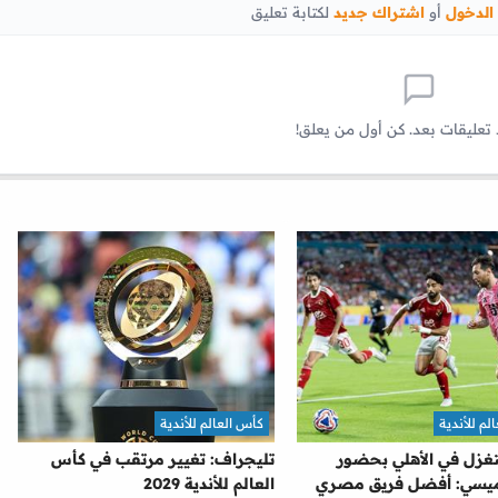
الدخول
أو
اشتراك جديد
لكتابة تعليق
 تعليقات بعد. كن أول من يعلق!
لم للأندية
كأس العالم للأندية
تغزل في الأهلي بحضور
تليجراف: تغيير مرتقب في كأس
ميسي: أفضل فريق مصري
العالم للأندية 2029