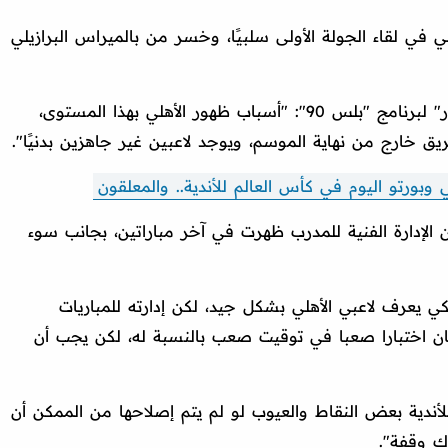
ي في لقاء الجولة الأولى سلبيًا، وخسر من بالميراس البرازيلي
وقال رمزي خلال تصريحات عبر قناة "النهار" لبرنامج "بلس 90": "أسباب ظهور الأهلي بهذا المستوى،
ريق خارج من نهاية الموسم، ويوجد لاعبين غير جاهزين بدنيًا".
ي وبورتو اليوم في كأس العالم للأندية.. والمعلقون
الإدارة الفنية للمدرب ظهرت في آخر مباراتين، بجانب سوء
كي يعرف لاعبي الأهلي بشكل جيد، لكن إدارته للمباريات
ان اختبارا صعبا في توقيت صعب بالنسبة له، لكن يجب أن
أندية بعض النقاط والعيوب لو لم يتم إصلاحها من الممكن أن
ك وقفة".