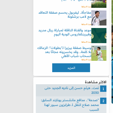
منذ 8 ساعة
مفاجأة.. ليفربول يحسم صفقة التعاقد
مع لاعب برشلونة
منذ 8 ساعة
موعد والقناة الناقلة لمباراة ريال مدريد
وفيرينكفاروس الودية اليوم
منذ 8 ساعة
وسيط صفقة بيزيرا لـ"بطولات": الزمالك
بلا كلمة.. وقد يخسرونه مجانًا بعد
انسحاب شباب الأهلي
منذ 8 ساعة
المزيد
الاكثر مشاهدة
تمت.. هيثم حسن إلى ناديه الجديد حتى
2030
"صدمة".. مدافع مانشستر يونايتد السابق:
محمد صلاح انتقل لـ طرابزون سبور لهذا
السبب