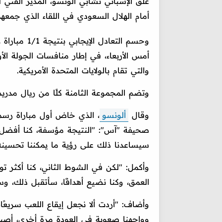
علق الإسباني تشابي ألونسو، المدير الفني ل
أمام الهلال السعودي في اللقاء الذي جمعهما
وحسم التعاد
والتي تقام بالولايات المتحدة الأمريكية.
وتضم المجموعة الثامنة كلًا من ريال مدري
وقال
ألونسو
، الذي خاض أول مباراة رسمي
صحيفة "آس": "النتيجة مؤسفة، كنا أفضل بف
سيساعدنا ذلك على رؤية ما يمكننا تحسينه ا
وأكمل: "لكن في الشوط الثاني، كنا أكثر ت
العمق، وكنا نضيع أهدافًا، سأتقبل ذلك، و
وأضاف: "أردت ألا نجعل إيقاع اللعب سريعًا
وواجهنا صعوبة في العودة مرة أخرى، أصبح