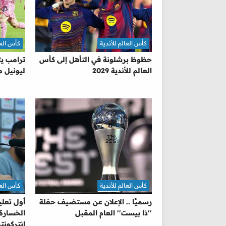
كأس العالم للأندية
كأس العا
حظوظ برشلونة في التأهل إلى كأس
ترامب ي
العالم للأندية 2029
ليونيل 
كأس العالم للأندية
كأس العا
رسميًا .. الإعلان عن مستضيف حفلة
أول تعلي
''ذا بيست'' العام المقبل
الخسارة 
إنتركونت