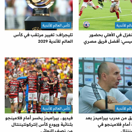
لم للأندية
كأس العالم للأندية
تغزل في الأهلي بحضور
تليجراف: تغيير مرتقب في كأس
ميسي: أفضل فريق مصري
العالم للأندية 2029
لم للأندية
كأس العالم للأندية
ق من مدرب بيراميدز بعد
فيديو.. بيراميدز يخسر أمام فلامينجو
أمام فلامينجو في
بثنائية ويودع كأس إنتركونتيننتال
يننتال
من نصف النهائي