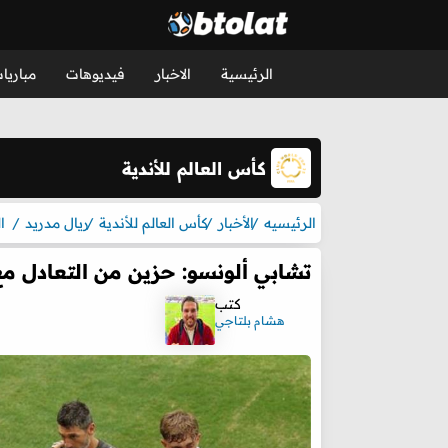
الرئيسية
الاخبار
فيديوهات
مباريا
كأس العالم للأندية
الرئيسيه
الأخبار
كأس العالم للأندية
ريال مدريد
ا
تشابي ألونسو: حزين من التعادل مع 
كتب
هشام بلتاجي