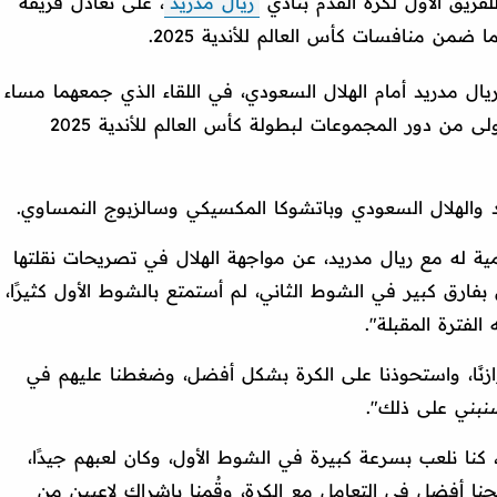
لفريق الأول لكرة القدم بنادي
ريال مدريد
، على تعادل فريقه
 ضمن منافسات كأس العالم للأندية 2025.
ل الإيجابي بنتيجة 1/1 مباراة ريال مدريد أمام الهلال السعودي، في اللقاء الذي جمعهما مساء
أمس الأربعاء، في إطار منافسات الجولة الأولى من دور المجموعات لبطولة كأس العالم للأندية 2025
د والهلال السعودي وباتشوكا المكسيكي وسالزبوج النمساوي.
ة له مع ريال مدريد، عن مواجهة الهلال في تصريحات نقلتها
ارق كبير في الشوط الثاني، لم أستمتع بالشوط الأول كثيرًا،
لفترة المقبلة".
وازنًا، واستحوذنا على الكرة بشكل أفضل، وضغطنا عليهم في
سنبني على ذلك".
، كنا نلعب بسرعة كبيرة في الشوط الأول، وكان لعبهم جيدًا،
نا أفضل في التعامل مع الكرة، وقُمنا بإشراك لاعبين من