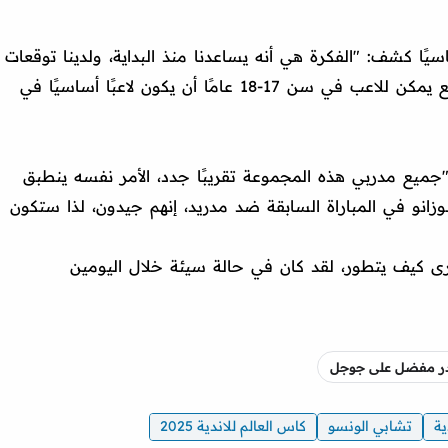
ًا كشف: "الفكرة هي أنه يساعدنا منذ البداية، ولدينا توقعات
كبيرة منه، سيثبت الوقت ذلك، ولكن بالطبع يمكن للاعب في سن 17-18 عامًا أن يكون لاعبًا أساسيًا في
: "جميع مدربي هذه المجموعة تقريبًا جدد، الأمر نفسه ينطبق
زانو في المباراة السابقة ضد مدريد، إنهم جيدون، لذا ستكون
 نرى كيف يتطور، لقد كان في حالة سيئة خلال اليومين
صدر مفضل على جوجل
ية
تشابي الونسو
كاس العالم للاندية 2025