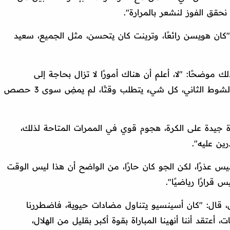
 نحقق الفوز لنشعر بالمرارة".
 "كان هويسن رائعًا، وترينت كان يتحسن، مثل الجميع، سعيد
ك موضحًا: "لا، أعلم أن هناك أمورًا لا تزال بحاجة إلى
التحسن، هذا هو الحال، رأيت رد فعل في الشوط الثاني، كل شيء يتطلب وقتًا، لم يمضِ سوى 3 حصص
 جيدة على الكرة، هجوم قوي في الممرات المتاحة لذلك،
رين عليه".
ليس عذرًا، لكن الجو كان حارًا، من الواضح أن هذا ليس الوقت
س قرارًا رياضيًا".
ال: "كان أسينسيو يتناول مضادات حيوية، فاضطررنا
عتقد أننا أنهينا المباراة بقوة أكبر بقليل من الهلال،