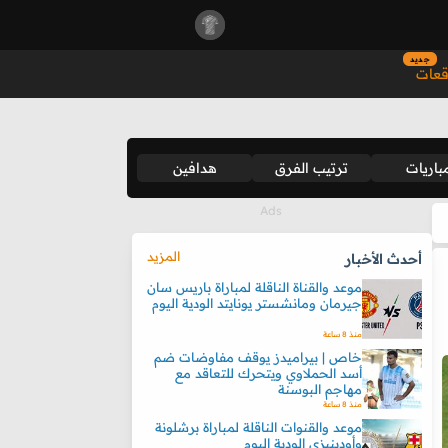
جديد
قعات
باريات
ترتيب الفرق
هدافين
المزيد
أحدث الأخبار
موعد والقناة الناقلة لمباراة باريس سان
جيرمان ومانشستر يونايتد الودية اليوم
منذ 8 ساعة
خاص | بيراميدز يوقف مفاوضات ضم
أسد الحملاوي ويتحرك للتعاقد مع
مهاجم البوسنة
منذ 8 ساعة
موعد والقنوات الناقلة لمباراة برشلونة
وأودينيزي الودية اليوم