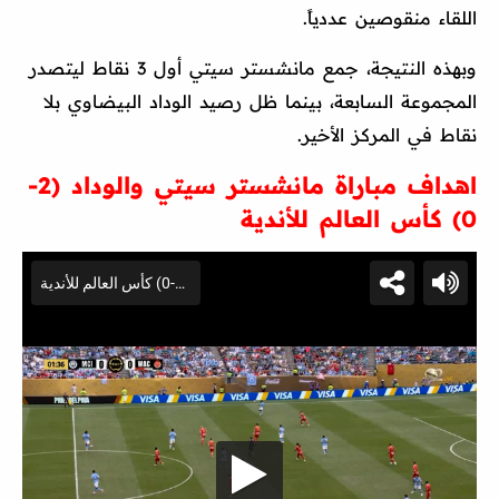
اللقاء منقوصين عددياً.
وبهذه النتيجة، جمع مانشستر سيتي أول 3 نقاط ليتصدر
المجموعة السابعة، بينما ظل رصيد الوداد البيضاوي بلا
نقاط في المركز الأخير.
اهداف مباراة مانشستر سيتي والوداد (2-
0) كأس العالم للأندية