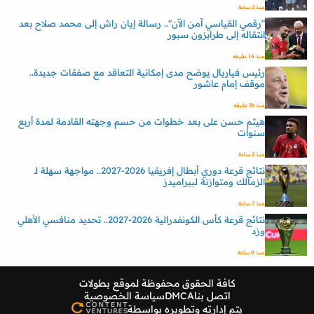
منذ 2 ساعة
"رقمي القياسي آمن الآن".. رسالة إيان راش إلى محمد صلاح بعد
انتقاله إلى طرابزون سبور
منذ 14 دقيقه
رئيس فياريال يوضح مدى إمكانية التعاقد مع صفقات جديدة..
موقف إمام عاشور
منذ 36 دقيقه
هيثم حسن على بعد خطوات من حسم وجهته القادمة لمدة أربع
سنوات
منذ 2 ساعة
نتائج قرعة دوري أبطال إفريقيا 2026-2027.. مواجهة سهلة لـ
الزمالك ومتوازنة لبيراميدز
منذ 7 ساعة
نتائج قرعة كأس الكونفدرالية 2026-2027.. تحديد منافسي الأهلي
وزد
منذ 8 ساعة
كافة الحقوق محفوظة لموقع
بطولات
اتصل بنا
DMCA
سياسة الخصوصية
يتم إدارته وتطويره بواسطة