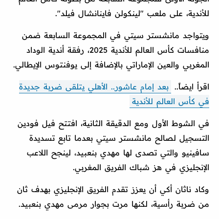
للأندية، على ملعب "لينكولن فاينانشال فيلد".
ويتواجد مانشستر سيتي في المجموعة السابعة ضمن
منافسات كأس العالم للأندية 2025، رفقة أندية الوداد
المغربي والعين الإماراتي بالإضافة إلى يوفنتوس الإيطالي.
اقرأ ايضاً..
بعد إمام عاشور.. الأهلي يتلقى ضربة جديدة
في كأس العالم للأندية
في الشوط الأول ومع الدقيقة الثانية، افتتح فيل فودين
التسجيل لصالح مانشستر سيتي بعدما تابع تسديدة
سافينيو والتي تصدى لها مهدي بنعبيد، لينجح اللاعب
الإنجليزي في هز شباك الفريق المغربي.
وكاد ناثان أكي أن يعزز تقدم الفريق الإنجليزي بهدف ثان
من ضربة رأسية، لكنها مرت بجوار مرمى مهدي بنعبيد.