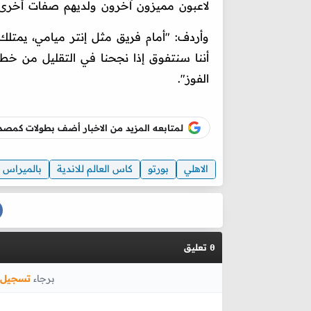
لاعبون مميزون آخرون ولديهم صفات أخرى،
وأردف: "أمام فريق مثل إنتر ميامي، يمتلك م
أننا سنتفوق إذا نجحنا في التقليل من خطو
الفوز".
لمتابعه المزيد من الاخبار أضف بطولات كم
الاهلي
بورتو
كاس العالم للاندية
بالميراس
تعليق
0
برجاء
تسجيل 