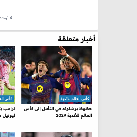
لا توجد
أخبار متعلقة
كأس العالم للأندية
كأس العا
حظوظ برشلونة في التأهل إلى كأس
ترامب ي
العالم للأندية 2029
ليونيل 