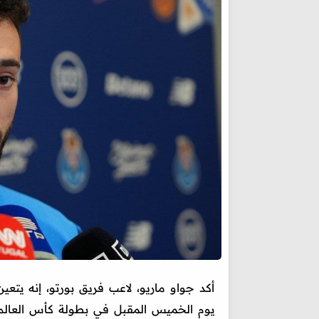
أكد جواو ماريو، لاعب فريق بورتو، إنه يتع
يوم الخميس المقبل في بطولة كأس العالم ل