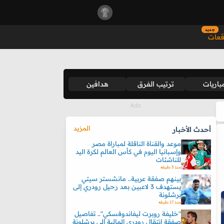
جديد
قعات
باريات
ترتيب الفرق
هدافين
المزيد
أحدث الأخبار
موعد والقناة الناقلة لمباراة مصر
وإسبانيا اليوم في كأس العالم لكرة اليد
للناشئات
منذ 3 دقيقه
بينهم صفقة عربية.. مانشستر سيتي
يستهدف 3 لاعبين بعد رحيل رودري إلى
برشلونة
منذ 17 دقيقه
"خليفة روبرت ليفاندوفسكي".. تفاصيل
صفقة انتقال رودري المالية إلى برشلونة