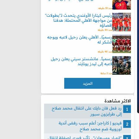
منذ 33 دقيقه
رئيس كيتارا الأوغندي يتحدث لـ"بطولات"
عن مواجهة الأهلي المحتملة: هدفنا
إقصاؤه
منذ 44 دقيقه
رسميًا.. الأهلي يعلن رحيل لاعبه ويوجه
الشكر له
منذ 48 دقيقه
رسمياً.. مانشستر سيتي يعلن رحيل
لاعبه إلى ليدز يونايتد
منذ 2 ساعة
المزيد
الاكثر مشاهدة
رد فعل فان دايك على انتقال محمد صلاح
إلى طرابزون سبور
فيديو | كاراجر: أعلم سبب رفض أندية
أوروبية ضم محمد صلاح
"انهيار ومبيعات".. تأثير فوري لصفقة انتقال