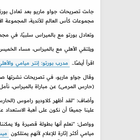
جاءت تصريحات جواو ماريو بعد تعادل بورتو
مجموعات كأس العالم للأندية، المجموعة الأ
وتعادل بورتو مع بالميراس سلبيًا، في مج
ويلتقي الأهلي مع بالميراس، مساء الخميس 
اقرأ أيضًا..
مدرب بورتو: إنتر ميامي والأهلي
(حارس المرمى) عن مباراة بالميراس، نأم
وأضاف: "لقد أظهر كلاوديو راموس (الحارس الث
علينا جميعًا أن نكون على أهبة الاستعداد ع
وواصل: "نعلم أنها بطولة قصيرة ولا يمكننا ا
ميامي أكثر إثارة للإعلام لأنهم يمتلكون
ميس