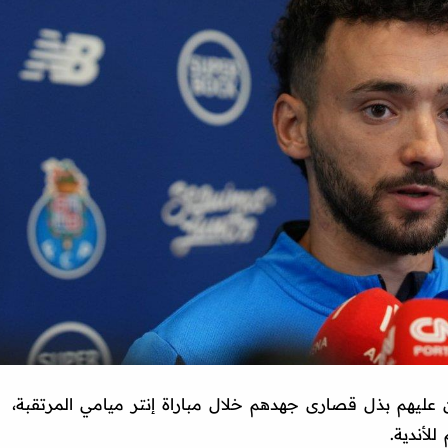
ين عليهم بذل قصارى جهدهم خلال مباراة إنتر ميامي المرتقبة،
لأندية.