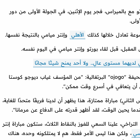
 مع بالميراس، فجر يوم الإثنين، في الجولة الأولى من دور
ولى.
موعة تعادل خلالها كذلك
الأهلي
وإنتر ميامي بالنتيجة نفسها.
المقبل، قبل لقاء بورتو وإنتر ميامي في اليوم نفسه.
 لديهما مستوى عالِ.. ولا أحد يمنح شيئًا مجانًا
وقال جواو ماريو، في تصريحات نشرتها صحيفة "ojogo" البرتغالية: "من المؤسف غياب ديوجو كوستا
ل أن يتعافي في أسرع وقت ممكن".
اني) مباراة ممتازة، هذا يظهر أن لدينا فريقًا متحدًا للغاية،
ندما يحين الوقت، لقد أظهر قدرته على الدفاع عن مرمانا".
لتراخي، علينا السعي للفوز بالنقاط الثلاث، ستكون مباراة إنتر
ي
، ولكن هذا ليس الأمر فقط، هم لا يمتلكونه وحده، هناك