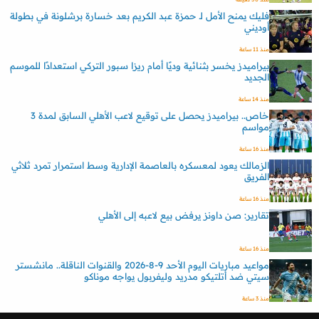
فليك يمنح الأمل لـ حمزة عبد الكريم بعد خسارة برشلونة في بطولة
أوديني
منذ 11 ساعة
بيراميدز يخسر بثنائية وديًا أمام ريزا سبور التركي استعدادًا للموسم
الجديد
منذ 14 ساعة
خاص.. بيراميدز يحصل على توقيع لاعب الأهلي السابق لمدة 3
مواسم
منذ 16 ساعة
الزمالك يعود لمعسكره بالعاصمة الإدارية وسط استمرار تمرد ثلاثي
الفريق
منذ 16 ساعة
تقارير: صن داونز يرفض بيع لاعبه إلى الأهلي
منذ 16 ساعة
مواعيد مباريات اليوم الأحد 9-8-2026 والقنوات الناقلة.. مانشستر
سيتي ضد أتلتيكو مدريد وليفربول يواجه موناكو
منذ 3 ساعة