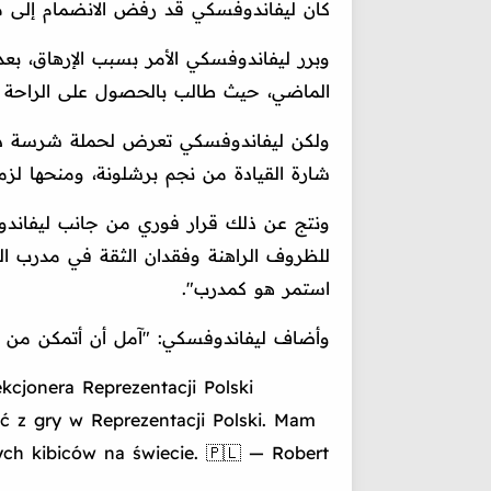
كان ليفاندوفسكي قد رفض الانضمام إلى م
وبرر ليفاندوفسكي الأمر بسبب الإرهاق، ب
الماضي، حيث طالب بالحصول على الراحة وا
ولكن ليفاندوفسكي تعرض لحملة شرسة 
شارة القيادة من نجم برشلونة، ومنحها لزم
ونتج عن ذلك قرار فوري من جانب ليفاند
للظروف الراهنة وفقدان الثقة في مدرب ال
استمر هو كمدرب".
وأضاف ليفاندوفسكي: "آمل أن أتمكن من ال
kcjonera Reprezentacji Polski
ć z gry w Reprezentacji Polski. Mam
zych kibiców na świecie. 🇵🇱 — Robert