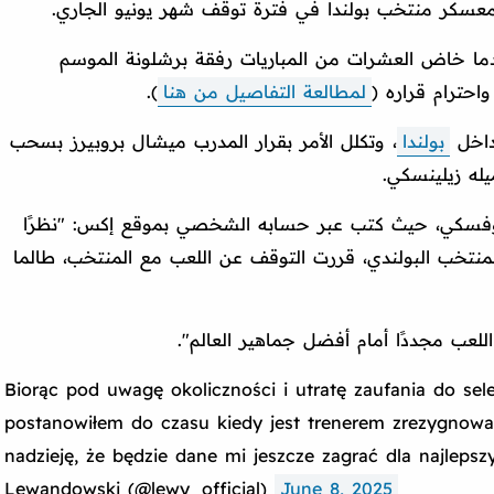
عسكر منتخب بولندا في فترة توقف شهر يونيو الجاري.
عدما خاض العشرات من المباريات رفقة برشلونة الموسم
حترام قراره (
لمطالعة التفاصيل من هنا
).
داخل
بولندا
، وتكلل الأمر بقرار المدرب ميشال بروبيرز بسحب
يله زيلينسكي.
وفسكي، حيث كتب عبر حسابه الشخصي بموقع إكس: "نظرًا
منتخب البولندي، قررت التوقف عن اللعب مع المنتخب، طالما
لعب مجددًا أمام أفضل جماهير العالم".
Biorąc pod uwagę okoliczności i utratę zaufania do sele
postanowiłem do czasu kiedy jest trenerem zrezygnowa
nadzieję, że będzie dane mi jeszcze zagrać dla najleps
Lewandowski (@lewy_official)
June 8, 2025