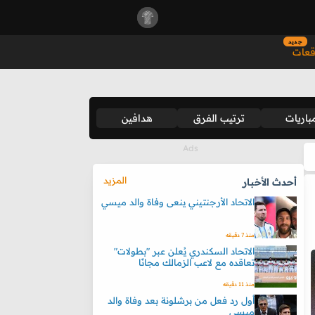
جديد
قعات
باريات
ترتيب الفرق
هدافين
المزيد
أحدث الأخبار
الاتحاد الأرجنتيني ينعى وفاة والد ميسي
منذ 7 دقيقه
الاتحاد السكندري يُعلن عبر "بطولات"
تعاقده مع لاعب الزمالك مجانًا
منذ 11 دقيقه
أول رد فعل من برشلونة بعد وفاة والد
ميسي