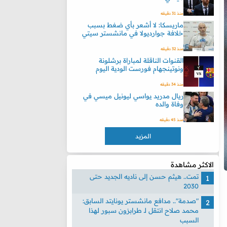
منذ 31 دقيقه
ماريسكا: لا أشعر بأي ضغط بسبب
خلافة جوارديولا في مانشستر سيتي
منذ 32 دقيقه
القنوات الناقلة لمباراة برشلونة
ونوتينجهام فورست الودية اليوم
منذ 34 دقيقه
ريال مدريد يواسي ليونيل ميسي في
وفاة والده
منذ 45 دقيقه
المزيد
الاكثر مشاهدة
تمت.. هيثم حسن إلى ناديه الجديد حتى
2030
"صدمة".. مدافع مانشستر يونايتد السابق:
محمد صلاح انتقل لـ طرابزون سبور لهذا
السبب