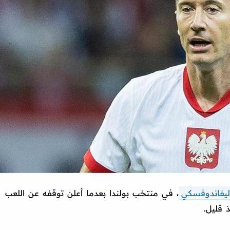
ليفاندوفسكي
، في منتخب بولندا بعدما أعلن توقفه عن اللعب
 قليل.