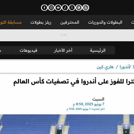
ت
البطولات والدوريات
المحترفين
ريلز بطولات
مسابقة التو
الرئيسية
أخر الأخبار
فيديوهات
م
أندورا
هاري كين
ترا للفوز على أندروا في تصفيات كأس العالم
السبت
7 يونيو 2025 ,8:58 م
اخر تحديث
7 يونيو 2025 ,9:02 م