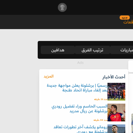
جديد
قعات
باريات
ترتيب الفرق
هدافين
المزيد
أحدث الأخبار
رسميًا | برشلونة يعلن مواجهة جديدة
بعد إلغاء مباراة اتحاد طنجة
منذ 16 دقيقه
السبب الحاسم وراء تفضيل رودري
برشلونة عن ريال مدريد
منذ 44 دقيقه
رومانو يكشف آخر تطورات تعاقد
برشلونة مع رودري