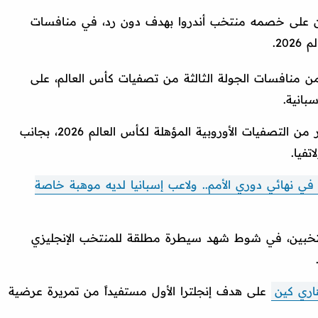
 على خصمه منتخب أندروا بهدف دون رد، في منافسات
20.
من منافسات الجولة الثالثة من تصفيات كأس العالم، على
بانية.
وتتواجد إنجلترا في المجموعة الحادية عشر من التصفيات الأوروبية المؤهلة لكأس العالم 2026، بجانب
تفيا.
في نهائي دوري الأمم.. ولاعب إسبانيا لديه موهبة خاصة
منتخبين، في شوط شهد سيطرة مطلقة للمنتخب الإنجليزي
اري كين
على هدف إنجلترا الأول مستفيداً من تمريرة عرضية