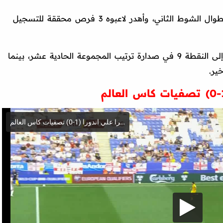
هيمنة الأسود الثلاثة على المباراة استمرت طوال الشوط الثاني، وأهدر لاعبوه 3 فرص محققة للتسجيل
وبهذه النتيجة، ارتفع رصيد منتخب إنجلترا إلى النقطة 9 في صدارة ترتيب المجموعة الحادية عشر، بينما
ير.