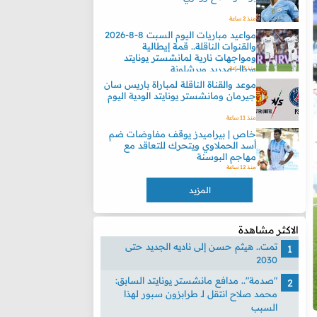
منذ 2 ساعة
مواعيد مباريات اليوم السبت 8-8-2026
والقنوات الناقلة.. قمة إيطالية
ومواجهات نارية لمانشستر يونايتد
وريال مدريد وبرشلونة
منذ 3 ساعة
موعد والقناة الناقلة لمباراة باريس سان
جيرمان ومانشستر يونايتد الودية اليوم
منذ 11 ساعة
خاص | بيراميدز يوقف مفاوضات ضم
أسد الحملاوي ويتحرك للتعاقد مع
مهاجم البوسنة
منذ 12 ساعة
المزيد
الاكثر مشاهدة
تمت.. هيثم حسن إلى ناديه الجديد حتى
2030
"صدمة".. مدافع مانشستر يونايتد السابق:
محمد صلاح انتقل لـ طرابزون سبور لهذا
السبب