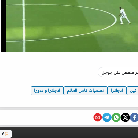
صدر مفضل على جوجل
كين
انجلترا
تصفيات كاس العالم
انجلترا واندورا
0