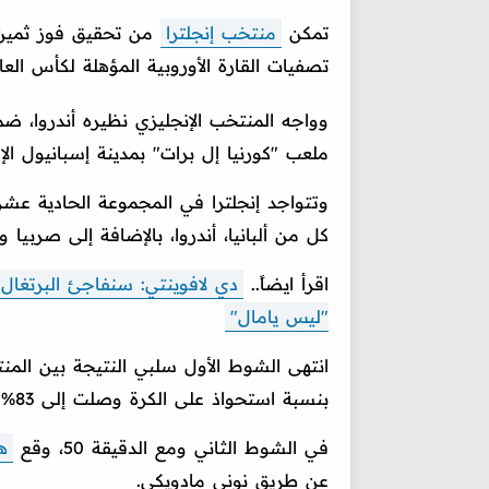
تمكن
منتخب إنجلترا
من تحقيق فوز ثمين
تصفيات القارة الأوروبية المؤهلة لكأس العالم 26
وواجه المنتخب الإنجليزي نظيره أندروا، ض
ملعب "كورنيا إل برات" بمدينة إسبانيول الإس
كل من ألبانيا، أندروا، بالإضافة إلى صربيا ولا
اقرأ ايضاً..
دي لافوينتي: سنفاجئ البرتغال 
"ليس يامال"
انتهى الشوط الأول سلبي النتيجة بين ال
بنسبة استحواذ على الكرة وصلت إلى 83%.
في الشوط الثاني ومع الدقيقة 50، وقع
ه
عن طريق نوني مادويكي.