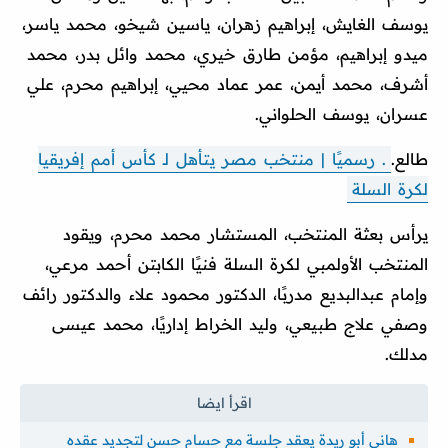
يوسف الغايش، إبراهيم زهران، ياسين شيخو، محمد ياسر،
ميدو إبراهيم، مؤمن طارق خيري، محمد وائل بدر، محمد
أشرف، محمد أيمن، عمر عماد محيي، إبراهيم محرم، علي
عسران، يوسف الحلواني.
طالع.
. رسميًا | منتخب مصر يتأهل لـ كأس أمم إفريقيا
لكرة السلة
يرأس بعثة المنتخب، المستشار محمد محرم، ويقود
المنتخب الأولمبي لكرة السلة فنيًا الكابتن أحمد مرعي،
وإمام عبدالبديع مدربًا، الدكتور محمود علاء والدكتور رائف
وصفي علاج طبيعي، وليد الخراط إداريًا، محمد عيسى
مدلك.
هاني أبو ريدة يعقد جلسة مع حسام حسن لتجديد عقده