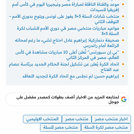
موعد والقناة الناقلة لمباراة مصر ونيجيريا اليوم في كأس أمم
إفريقيا للسيدات
منتخب شابات السلة 3×3 يفوز على تونس ويتوج بدوري الأمم –
التوقف الثاني
مواعيد مباريات منتخبي مصر في دوري الأمم للشباب لكرة
السلة 3×3
صحيفة دنماركية: إبراهيم عادل احتاج لشيء ما رغم لمحاته
الرائعة أمام راندرس
"بي إن سبورتس" تُعلن أعلى 10 مباريات مشاهدة في كأس
العالم.. مصر في المركز الثاني
اتحاد الكرة يُعلن عن تشكيل لجنة الحكام الجديد برئاسة عصام
عبد الفتاح
إبراهيم حسن: لم نجلس مع اتحاد الكرة لتجديد التعاقد
لمتابعه المزيد من الاخبار أضف بطولات كمصدر مفضل على
جوجل
اخبار منتخب مصر
منتخب مصر
المنتخب الاوليمبي
منتخب مصر لكرة السلة
منتخب مصر للسلة