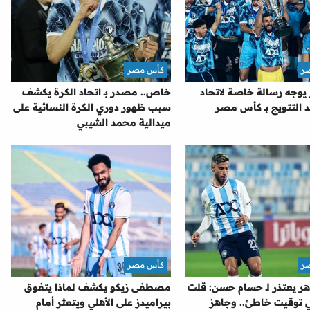
ر
كأس مصر
 يوجه رسالة خاصة لاتحاد
خاص.. مصدر بـ اتحاد الكرة يكشف
د التتويج بـ كأس مصر
سبب ظهور دوري الكرة النسائية على
ميدالية محمد الشيبي
ر
كأس مصر
ر يعتذر لـ حسام حسن: قلت
مصطفى زيكو يكشف لماذا يتفوق
ي توقيت خاطئ.. وجاهز
بيراميدز على الأهلي ويتعثر أمام