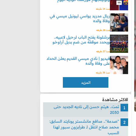
منذ 14 دقيقه
ريال مدريد يواسي ليونيل ميسي في
وفاة والده
منذ 26 دقيقه
برشلونة يفتح الباب لرحيل لاعبيه..
ويحدد موقفه من ضم بديل أراوخو
منذ 37 دقيقه
فيديو | نادي ميسي القديم يعلن الحداد
على وفاة والده
منذ 38 دقيقه
المزيد
الاكثر مشاهدة
تمت.. هيثم حسن إلى ناديه الجديد حتى
2030
"صدمة".. مدافع مانشستر يونايتد السابق:
محمد صلاح انتقل لـ طرابزون سبور لهذا
السبب