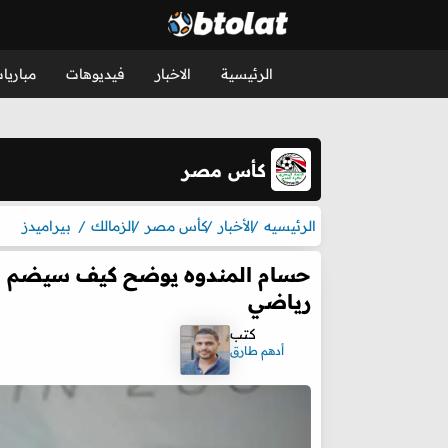
الرئيسية
الاخبار
فيديوهات
مباريا
كأس مصر
الرئيسيه
الأخبار
كأس مصر
الزمالك
بيراميدز
حسام المندوه يوضح كيف سيضم الز
رياضي
كتب
أدهم طارق