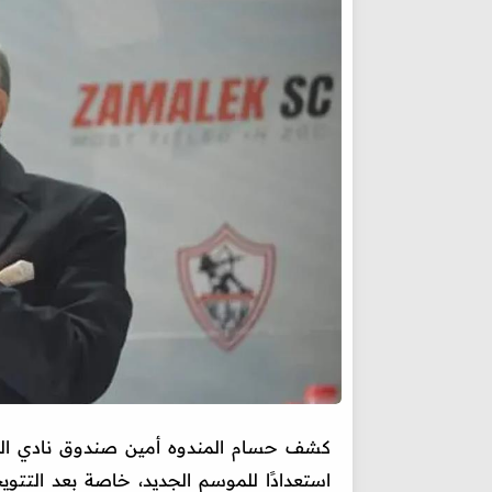
كشف حسام المندوه أمين صندوق نادي الز
استعدادًا للموسم الجديد، خاصة بعد التتو