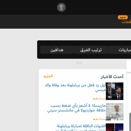
جديد
قعات
باريات
ترتيب الفرق
هدافين
المزيد
أحدث الأخبار
أول رد فعل من برشلونة بعد وفاة والد
ميسي
منذ 11 دقيقه
ماريسكا: لا أشعر بأي ضغط بسبب
خلافة جوارديولا في مانشستر سيتي
منذ 12 دقيقه
القنوات الناقلة لمباراة برشلونة
ونوتينجهام فورست الودية اليوم