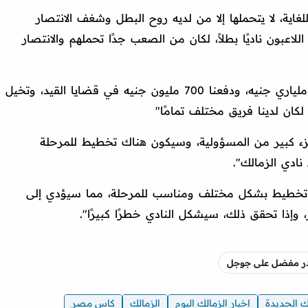
اية، لا يتحملها إلا من لديه روح البطل وشغف الانتصار
اللاعبون ناديًا بطلاً، لكان من الصعب جدًا تحملهم والانتصار
وأوضح: "خلال عامين، تجاوزت مصروفاتنا ملياري جنيه، ودفعنا 700 مليون جنيه في قضايا القيد، وتخيل
 لكان لدينا فريق مختلف تمامًا"
زء كبير من المسؤولية، وسيكون هناك تخطيط للمرحلة
نادي الزمالك".
اك تخطيط بشكل مختلف ومناسب للمرحلة، مما سيؤدي إلى
، وإذا تحقق ذلك، سيشكل النادي خطرًا كبيرًا".
صدر مفضل على جوجل
 الجديدة
اخبار الزمالك اليوم
الزمالك
كاس مصر