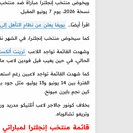
ويخوض منتخب إنجلترا مباراة ضد منتخب أن
نسخة 2026، يوم 7 يونيو المقبل.
اقرأ أيضًا..
يويفا يعلن عن نظام التأهل إلى يور
كما سيخوض منتخب إنجلترا، في الشهر نفسه،
وشهدت القائمة تواجد اللاعب
ترينت ألكسند
الحالي، في حين يغيب فيل فودين لاعب م
كما شهدت القائمة تواجد لاعبين رغم استعد
الفترة بين 14 يونيو و13
كين نجم بايرن ميونخ.
بخلاف كونور جالاجر لاعب أتلتيكو مدريد 
وتريفو تشالوباه.
قائمة منتخب إنجلترا لمباراتي أ