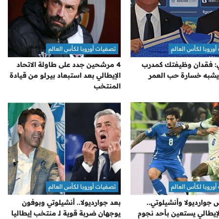
وروبا لكأس العالم
تصفيات أوروبا لكأس العالم
: فقدان وظيفتك كمدرب
4 مرشحين جدد على طاولة الاتحاد
 يشبه خسارة حب العمر
الإيطالي بعد استبعاد بيرلو من قيادة
المنتخب
وروبا لكأس العالم
تصفيات أوروبا لكأس العالم
جوارديولا وأنشيلوتي..
بعد جوارديولا.. أنشيلوتي وبوفون
الإيطالي يستعين بأحد نجوم
يوجهان ضربة قوية لـ منتخب إيطاليا