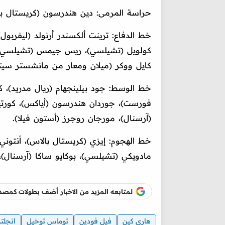
حراسة المرمى: دين هندرسون (كريستال بالا
خط الدفاع: ترينت ألكسندر أرنولد (ليفربول)
كولويل (تشيلسي)، ريس جيمس (تشيلسي)، إ
كايل ووكر (ميلان ومعار من مانشستر سيت
خط الوسط: جود بيلينجهام (ريال مدريد)، كو
فورست)، جوردان هندرسون (أياكس)، كورتيس
(آرسنال)، مورجان روجرز (أستون فيلا).
خط الهجوم: إيزي (كريستال بالاس)، أنتوني 
مادويكي (تشيلسي)، بوكايو ساكا (آرسنال)، إ
لمتابعه المزيد من الاخبار أضف بطولات كم
هاري كين
فيل فودين
توماس توخيل
انجلتر