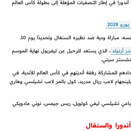
دورا في إطار التصفيات المؤهلة إلى بطولة كأس العالم
و 2028
 مباراة ودية ضد نظيره السنغال وتحديدًا يوم 10.
ر أرنولد
، الذي يستعد للرحيل عن ليفربول نهاية الموسم
انشستر سيتي.
ادهم للمشاركة رفقة أنديتهم في كأس العالم للأندية، في
 يوليو، مثل جود بيلينجهام لاعب ريال مدريد، كول بالمر لاعب تشيلسي وهاري
ورباعي تشيلسي ليفي كولويل، ريس جيمس، نوني مادويكي
ندورا والسنغال