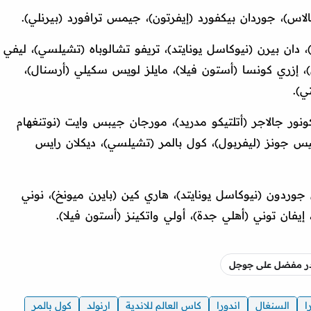
س)، جوردان بيكفورد (إيفرتون)، جيمس ترافورد (بيرنلي).
، دان بيرن (نيوكاسل يونايتد)، تريفو تشالوباه (تشيلسي)، ليفي
زري كونسا (أستون فيلا)، مايلز لويس سكيلي (أرسنال)،
ي).
نور جالاجر (أتلتيكو مدريد)، مورجان جيبس وايت (نوتنغهام
 جونز (ليفربول)، كول بالمر (تشيلسي)، ديكلان رايس
جوردون (نيوكاسل يونايتد)، هاري كين (بايرن ميونخ)، نوني
يفان توني (أهلي جدة)، أولي واتكينز (أستون فيلا).
صدر مفضل على جوجل
ا
السنغال
اندورا
كاس العالم للاندية
ارنولد
كول بالمر