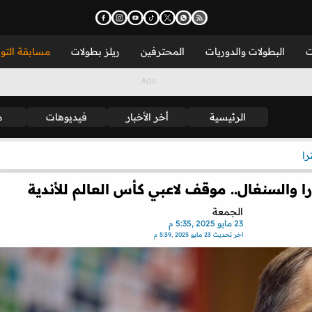
ت
البطولات والدوريات
المحترفين
ريلز بطولات
مسابقة التو
الرئيسية
أخر الأخبار
فيديوهات
م
را
را والسنغال.. موقف لاعبي كأس العالم للأندية
الجمعة
23 مايو 2025 ,5:35 م
اخر تحديث
23 مايو 2025 ,5:39 م