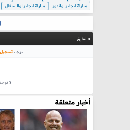
مباراة انجلترا واندورا
مباراة انجلترا والسنغال
تعليق
0
برجاء
تسجيل 
لا توجد
أخبار متعلقة