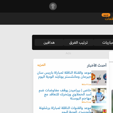
جديد
قعات
باريات
ترتيب الفرق
هدافين
المزيد
أحدث الأخبار
موعد والقناة الناقلة لمباراة باريس سان
جيرمان ومانشستر يونايتد الودية اليوم
منذ 6 ساعة
خاص | بيراميدز يوقف مفاوضات ضم
أسد الحملاوي ويتحرك للتعاقد مع
مهاجم البوسنة
منذ 6 ساعة
موعد والقنوات الناقلة لمباراة برشلونة
وأودينيزي الودية اليوم