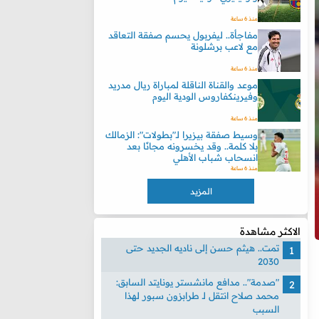
منذ 6 ساعة
مفاجأة.. ليفربول يحسم صفقة التعاقد
مع لاعب برشلونة
منذ 6 ساعة
موعد والقناة الناقلة لمباراة ريال مدريد
وفيرينكفاروس الودية اليوم
منذ 6 ساعة
وسيط صفقة بيزيرا لـ"بطولات": الزمالك
بلا كلمة.. وقد يخسرونه مجانًا بعد
انسحاب شباب الأهلي
منذ 6 ساعة
المزيد
الاكثر مشاهدة
تمت.. هيثم حسن إلى ناديه الجديد حتى
2030
"صدمة".. مدافع مانشستر يونايتد السابق:
محمد صلاح انتقل لـ طرابزون سبور لهذا
السبب