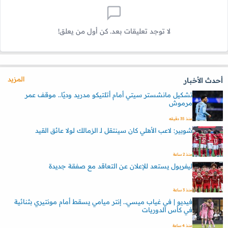
لا توجد تعليقات بعد. كن أول من يعلق!
المزيد
أحدث الأخبار
تشكيل مانشستر سيتي أمام أتلتيكو مدريد وديًا.. موقف عمر
مرموش
منذ 35 دقيقه
شوبير: لاعب الأهلي كان سينتقل لـ الزمالك لولا عائق القيد
منذ 2 ساعة
ليفربول يستعد للإعلان عن التعاقد مع صفقة جديدة
منذ 3 ساعة
فيديو | في غياب ميسي.. إنتر ميامي يسقط أمام مونتيري بثنائية
في كأس الدوريات
منذ 4 ساعة