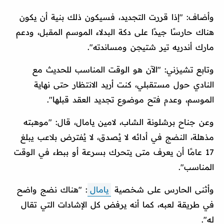
وأضاف: "إذا قررت التجديد، فسيكون ذلك بنية أن يكون
هناك حارسًا جيدًا على دكة البدلاء الموسم المقبل، ودعم
مارك أندريه تير شتيجن ومساندته".
وتابع تشيزني: "الآن هو الوقت المناسب للحديث مع
النادي حول مستقبلي، كنت أريد الانتظار حتى نهاية
الموسم، وعدم فتح موضوع تجديد العقد قبلها".
وعن جناح برشلونة الشاب، لامين يامال، قال: "موهبته
مذهلة، النضج في أدائه لا يُصدق، لا يُفترض بلاعب يبلغ
17 عامًا أن يعرف متى يتحرك بسرعة أو ببطء في الوقت
المناسب".
وأثنى الحارس على شخصية
يامال
: "هناك نضج واضح
في طريقة لعبه، كما أنه يرفض كل الإشادات التي تقال
له".