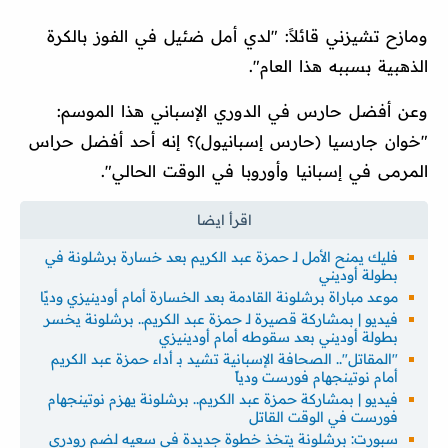
ومازح تشيزني قائلاً: "لدي أمل ضئيل في الفوز بالكرة
الذهبية بسببه هذا العام".
وعن أفضل حارس في الدوري الإسباني هذا الموسم:
"خوان جارسيا (حارس إسبانيول)؟ إنه أحد أفضل حراس
المرمى في إسبانيا وأوروبا في الوقت الحالي".
فليك يمنح الأمل لـ حمزة عبد الكريم بعد خسارة برشلونة في
بطولة أوديني
موعد مباراة برشلونة القادمة بعد الخسارة أمام أودينيزي وديًا
فيديو | بمشاركة قصيرة لـ حمزة عبد الكريم.. برشلونة يخسر
بطولة أوديني بعد سقوطه أمام أودينيزي
"المقاتل".. الصحافة الإسبانية تشيد بـ أداء حمزة عبد الكريم
أمام نوتينجهام فورست ودياً
فيديو | بمشاركة حمزة عبد الكريم.. برشلونة يهزم نوتينجهام
فورست في الوقت القاتل
سبورت: برشلونة يتخذ خطوة جديدة في سعيه لضم رودري