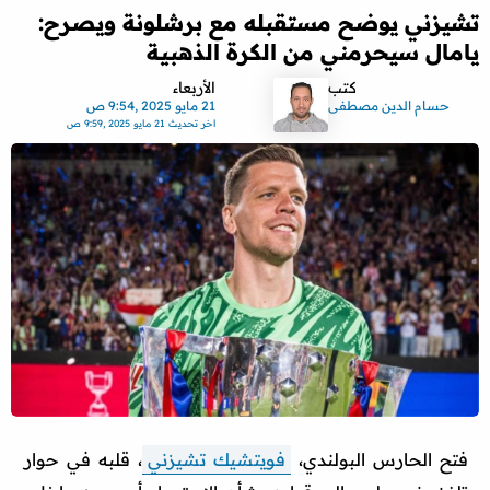
تشيزني يوضح مستقبله مع برشلونة ويصرح:
يامال سيحرمني من الكرة الذهبية
كتب
الأربعاء
حسام الدين مصطفى
21 مايو 2025 ,9:54 ص
اخر تحديث
21 مايو 2025 ,9:59 ص
فتح الحارس البولندي،
فويتشيك تشيزني
، قلبه في حوار