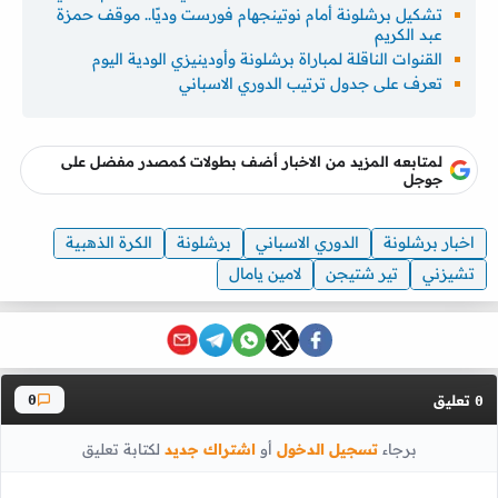
تشكيل برشلونة أمام نوتينجهام فورست وديًا.. موقف حمزة
عبد الكريم
القنوات الناقلة لمباراة برشلونة وأودينيزي الودية اليوم
تعرف على جدول ترتيب الدوري الاسباني
لمتابعه المزيد من الاخبار أضف بطولات كمصدر مفضل على
جوجل
اخبار برشلونة
الدوري الاسباني
برشلونة
الكرة الذهبية
تشيزني
تير شتيجن
لامين يامال
تعليق
0
0
برجاء
تسجيل الدخول
أو
اشتراك جديد
لكتابة تعليق