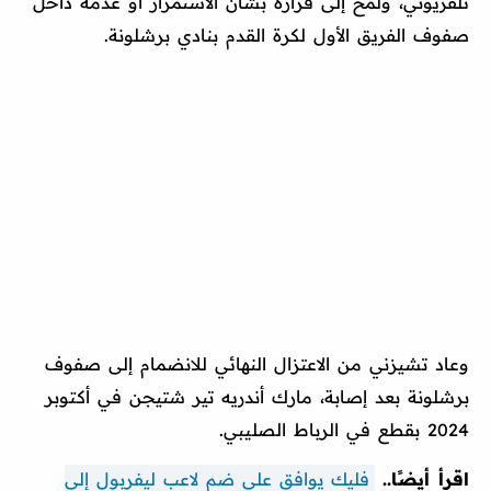
تلفزيوني، ولمح إلى قراره بشأن الاستمرار أو عدمه داخل
صفوف الفريق الأول لكرة القدم بنادي برشلونة.
وعاد تشيزني من الاعتزال النهائي للانضمام إلى صفوف
برشلونة بعد إصابة، مارك أندريه تير شتيجن في أكتوبر
2024 بقطع في الرباط الصليبي.
اقرأ أيضًا..
فليك يوافق على ضم لاعب ليفربول إلى