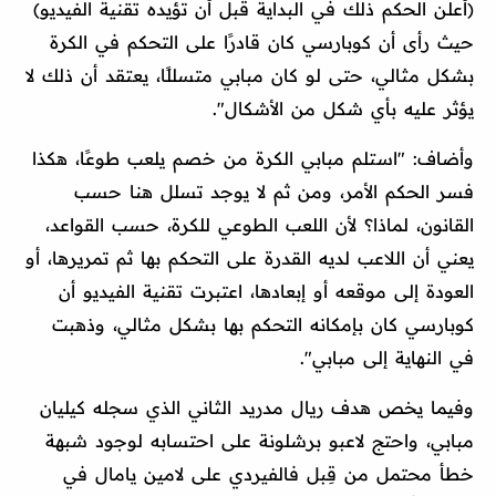
(أعلن الحكم ذلك في البداية قبل أن تؤيده تقنية الفيديو)
حيث رأى أن كوبارسي كان قادرًا على التحكم في الكرة
بشكل مثالي، حتى لو كان مبابي متسللًا، يعتقد أن ذلك لا
يؤثر عليه بأي شكل من الأشكال".
وأضاف: "استلم مبابي الكرة من خصم يلعب طوعًا، هكذا
فسر الحكم الأمر، ومن ثم لا يوجد تسلل هنا حسب
القانون، لماذا؟ لأن اللعب الطوعي للكرة، حسب القواعد،
يعني أن اللاعب لديه القدرة على التحكم بها ثم تمريرها، أو
العودة إلى موقعه أو إبعادها، اعتبرت تقنية الفيديو أن
كوبارسي كان بإمكانه التحكم بها بشكل مثالي، وذهبت
في النهاية إلى مبابي".
وفيما يخص هدف ريال مدريد الثاني الذي سجله كيليان
مبابي، واحتج لاعبو برشلونة على احتسابه لوجود شبهة
خطأ محتمل من قِبل فالفيردي على لامين يامال في