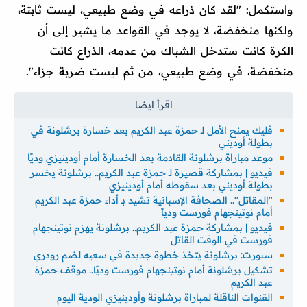
واستكمل: "لقد كان ذراعه في وضع طبيعي، ليست ثابتة،
ولكنها منخفضة، لا يوجد في القواعد ما يشير إلى أن
الكرة كانت ستدخل الشباك من عدمه، الذراع كانت
منخفضة، في وضع طبيعي، من ثم ليست ضربة جزاء".
فليك يمنح الأمل لـ حمزة عبد الكريم بعد خسارة برشلونة في
بطولة أوديني
موعد مباراة برشلونة القادمة بعد الخسارة أمام أودينيزي وديًا
فيديو | بمشاركة قصيرة لـ حمزة عبد الكريم.. برشلونة يخسر
بطولة أوديني بعد سقوطه أمام أودينيزي
"المقاتل".. الصحافة الإسبانية تشيد بـ أداء حمزة عبد الكريم
أمام نوتينجهام فورست ودياً
فيديو | بمشاركة حمزة عبد الكريم.. برشلونة يهزم نوتينجهام
فورست في الوقت القاتل
سبورت: برشلونة يتخذ خطوة جديدة في سعيه لضم رودري
تشكيل برشلونة أمام نوتينجهام فورست وديًا.. موقف حمزة
عبد الكريم
القنوات الناقلة لمباراة برشلونة وأودينيزي الودية اليوم