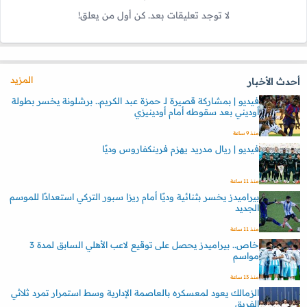
لا توجد تعليقات بعد. كن أول من يعلق!
المزيد
أحدث الأخبار
فيديو | بمشاركة قصيرة لـ حمزة عبد الكريم.. برشلونة يخسر بطولة
أوديني بعد سقوطه أمام أودينيزي
منذ 9 ساعة
فيديو | ريال مدريد يهزم فرينكفاروس وديًا
منذ 11 ساعة
بيراميدز يخسر بثنائية وديًا أمام ريزا سبور التركي استعدادًا للموسم
الجديد
منذ 11 ساعة
خاص.. بيراميدز يحصل على توقيع لاعب الأهلي السابق لمدة 3
مواسم
منذ 13 ساعة
الزمالك يعود لمعسكره بالعاصمة الإدارية وسط استمرار تمرد ثلاثي
الفريق