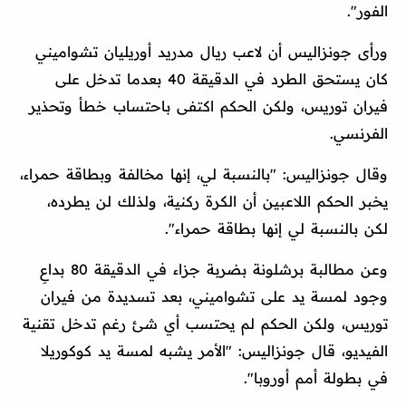
الفور".
ورأى جونزاليس أن لاعب ريال مدريد أوريليان تشواميني
كان يستحق الطرد في الدقيقة 40 بعدما تدخل على
فيران توريس، ولكن الحكم اكتفى باحتساب خطأ وتحذير
الفرنسي.
وقال جونزاليس: "بالنسبة لي، إنها مخالفة وبطاقة حمراء،
يخبر الحكم اللاعبين أن الكرة ركنية، ولذلك لن يطرده،
لكن بالنسبة لي إنها بطاقة حمراء".
وعن مطالبة برشلونة بضربة جزاء في الدقيقة 80 بداعِ
وجود لمسة يد على تشواميني، بعد تسديدة من فيران
توريس، ولكن الحكم لم يحتسب أي شئ رغم تدخل تقنية
الفيديو، قال جونزاليس: "الأمر يشبه لمسة يد كوكوريلا
في بطولة أمم أوروبا".