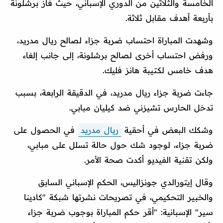
الخامسة والثلاثين من الدوري الإسباني، حيث فاز برشلونة
بأربعة أهدف مقابل ثلاثة.
وشهدت المباراة احتساب ضربة جزاء لصالح ريال مدريد،
ورفض احتساب أخرى لصالح برشلونة، إلى جانب إلغاء
هدف خامس لكتيبة هانز فليك.
جاءت ضربة جزاء ريال مدريد، في الدقيقة الرابعة، بسبب
تدخل الحارس تشيزني ضد كيليان مبابي.
وشكك البعض في أحقية
ريال مدريد
في الحصول على
ضربة جزاء، لوجود شك حول حالة تسلل على مبابي،
ولكن تقنية الفيديو أكدت صحة الأمر.
وقال إيتورالدي جونزاليس، الحكم الإسباني السابق
والخبير التحكيمي، في تصريحات نشرتها شبكة "كادينا
سير" الإسبانية: "أقر حكم المباراة بوجوب ضربة جزاء