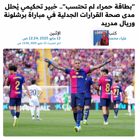
"بطاقة حمراء لم تحتسب".. خبير تحكيمي يُحلل
مدى صحة القرارات الجدلية في مباراة برشلونة
وريال مدريد
كتب
الإثنين
علياء محمد
12 مايو 2025 ,12:24 ص
اخر تحديث
12 مايو 2025 ,12:36 ص