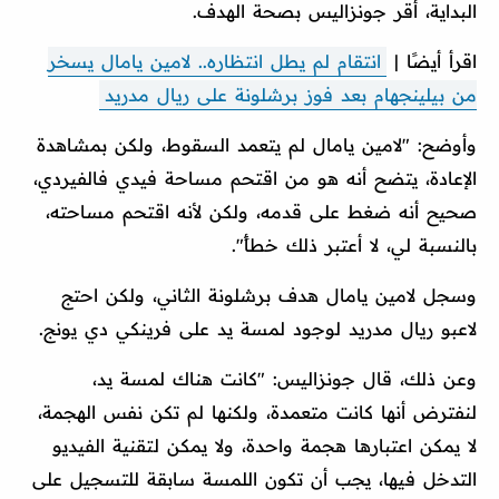
البداية، أقر جونزاليس بصحة الهدف.
اقرأ أيضًا |
انتقام لم يطل انتظاره.. لامين يامال يسخر
من بيلينجهام بعد فوز برشلونة على ريال مدريد
وأوضح: "لامين يامال لم يتعمد السقوط، ولكن بمشاهدة
الإعادة، يتضح أنه هو من اقتحم مساحة فيدي فالفيردي،
صحيح أنه ضغط على قدمه، ولكن لأنه اقتحم مساحته،
بالنسبة لي، لا أعتبر ذلك خطأً".
وسجل لامين يامال هدف برشلونة الثاني، ولكن احتج
لاعبو ريال مدريد لوجود لمسة يد على فرينكي دي يونج.
وعن ذلك، قال جونزاليس: "كانت هناك لمسة يد،
لنفترض أنها كانت متعمدة، ولكنها لم تكن نفس الهجمة،
لا يمكن اعتبارها هجمة واحدة، ولا يمكن لتقنية الفيديو
التدخل فيها، يجب أن تكون اللمسة سابقة للتسجيل على