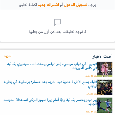
برجاء
تسجيل الدخول
أو
اشتراك جديد
لكتابة تعليق
لا توجد تعليقات بعد. كن أول من يعلق!
المزيد
أحدث الأخبار
فيديو | في غياب ميسي.. إنتر ميامي يسقط أمام مونتيري بثنائية
في كأس الدوريات
منذ 51 دقيقه
فليك يمنح الأمل لـ حمزة عبد الكريم بعد خسارة برشلونة في بطولة
أوديني
منذ 11 ساعة
بيراميدز يخسر بثنائية وديًا أمام ريزا سبور التركي استعدادًا للموسم
الجديد
منذ 14 ساعة