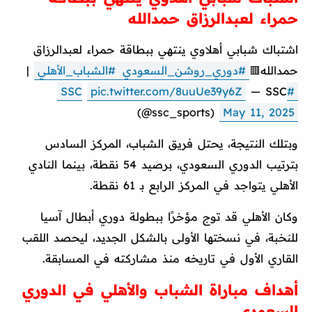
حمراء لعبدالرزاق حمدالله
اشتباك شبابي أهلاوي ينتهي ببطاقة حمراء لعبدالرزاق
حمدالله🟥
#دوري_روشن_السعودي
#الشباب_الأهلي
|
pic.twitter.com/8uuUe39y6Z
— SSC
#SSC
(@ssc_sports)
May 11, 2025
وبتلك النتيجة، يحتل فريق الشباب، المركز السادس
بترتيب الدوري السعودي، برصيد 54 نقطة، بينما النادي
الأهلي يتواجد في المركز الرابع بـ 61 نقطة.
وكان الأهلي قد توج مؤخرًا ببطولة دوري أبطال آسيا
للنخبة، في نسختها الأولى بالشكل الجديد، ليحصد اللقب
القاري الأول في تاريخه منذ مشاركته في المسابقة.
أهداف مباراة الشباب والأهلي في الدوري
السعودي