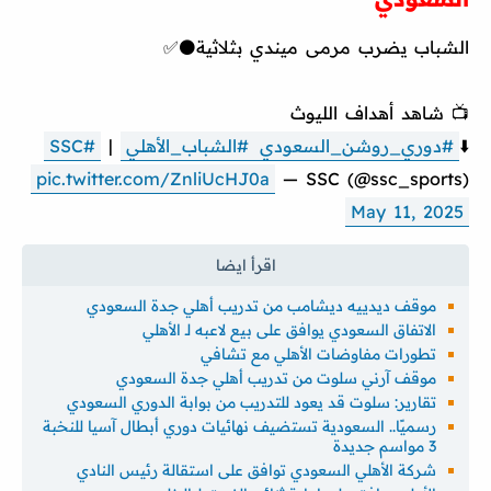
الشباب يضرب مرمى ميندي بثلاثية⚫✅
📺 شاهد أهداف الليوث
⬇️
#دوري_روشن_السعودي
#الشباب_الأهلي
|
#SSC
pic.twitter.com/ZnliUcHJ0a
— SSC (@ssc_sports)
May 11, 2025
موقف ديدييه ديشامب من تدريب أهلي جدة السعودي
الاتفاق السعودي يوافق على بيع لاعبه لـ الأهلي
تطورات مفاوضات الأهلي مع تشافي
موقف آرني سلوت من تدريب أهلي جدة السعودي
تقارير: سلوت قد يعود للتدريب من بوابة الدوري السعودي
رسميًا.. السعودية تستضيف نهائيات دوري أبطال آسيا للنخبة
3 مواسم جديدة
شركة الأهلي السعودي توافق على استقالة رئيس النادي