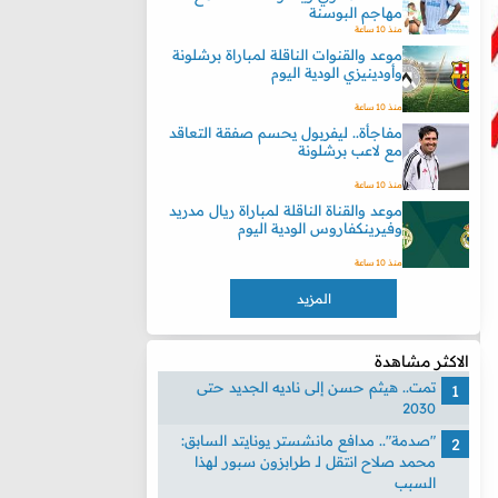
مهاجم البوسنة
منذ 10 ساعة
موعد والقنوات الناقلة لمباراة برشلونة
وأودينيزي الودية اليوم
منذ 10 ساعة
مفاجأة.. ليفربول يحسم صفقة التعاقد
مع لاعب برشلونة
منذ 10 ساعة
موعد والقناة الناقلة لمباراة ريال مدريد
وفيرينكفاروس الودية اليوم
منذ 10 ساعة
المزيد
الاكثر مشاهدة
تمت.. هيثم حسن إلى ناديه الجديد حتى
2030
"صدمة".. مدافع مانشستر يونايتد السابق:
محمد صلاح انتقل لـ طرابزون سبور لهذا
السبب