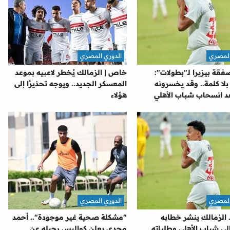
المصري
الدوري المصري
ة بيزيرا لـ"بطولات":
خاص | الزمالك يُخطر لاعبيه بموعد
بلا كلمة.. وقد يخسرونه
المعسكر الجديد.. ويوجه تحذيرًا إلى
عد انسحاب شباب الأهلي
هؤلاء
المصري
الدوري المصري
.. الزمالك ينشر خطابه
"مشكلة صحية غير موجودة".. أحمد
لى شباب الأهلي وطلباته
مجدي يعلن كواليس رحيله عن