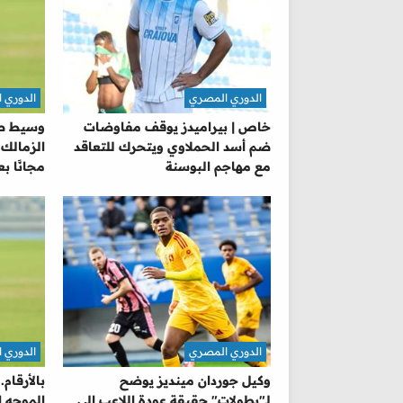
الدوري المصري
الدوري 
خاص | بيراميدز يوقف مفاوضات
وسيط صفق
ضم أسد الحملاوي ويتحرك للتعاقد
الزمالك 
مع مهاجم البوسنة
مجانًا ب
الدوري المصري
الدوري 
وكيل جوردان مينديز يوضح
بالأرقام
لـ"بطولات" حقيقة عودة اللاعب إلى
الموجه إ