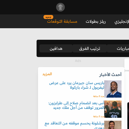
جديد
لإنجليزي
ريلز بطولات
مسابقة التوقعات
باريات
ترتيب الفرق
هدافين
المزيد
أحدث الأخبار
باريس سان جيرمان يرد على عرض
ليفربول لـ شراء باركولا
منذ 3 ساعة
آس بعد انضمام صلاح إلى طرابزون:
المرور توقف من أجل ملك جديد
منذ 3 ساعة
برشلونة يحسم موقفه من التعاقد مع
رودري