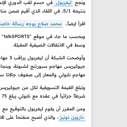
ونجح
ليفربول
بنتيجة 5/1، في اللقاء الذي أقيم ضمن منافسات الجولة 34 من البريميرليج.
اقرأ ايضاً..
محمد صلاح يوجه رسالة خاصة لـ
وبح
وسط في الانتقالات الصيفية المقبلة.
وأوضحت 
جيوكيريس مهاجم سبورتنج لشبونة، وبنجامي
مهاجم نابولي والمعار إلى صفوف جالاتا سر
شرطاً جزائياً في عقده مع نابولي يبلغ 75 مليون يورو.
ومن المقرر أن يقوم ليفربول بالتوقيع مع أ
داروين نونيز
، والذي أصبح منفتحاً على ال