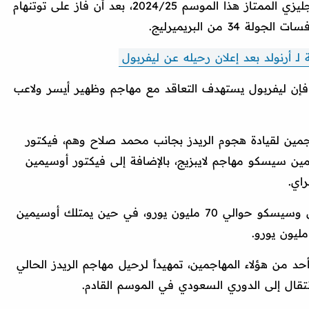
في حسم لقب الدوري الإنجليزي الممتاز هذا الموسم 2024/25، بعد أن فاز على توتنهام
 أرنولد بعد إعلان رحيله عن ليفربول
سب ما جاء في موقع "talkSPORTS" فإن ليفربول يستهدف التعاقد مع مهاجم وظهير أيسر ولاعب
الشبكة أن ليفربول يراقب 3 مهاجمين لقيادة هجوم الريدز بجانب محمد صلاح وهم، فيكتور
ن سيسكو مهاجم لايبزيج، بالإضافة إلى فيكتور أوسيمين
اي.
وتبلغ القيمة التسويقية لكل من جيوكيريس وسيسكو حوالي 70 مليون يورو، في حين يمتلك أوسيمين
حد من هؤلاء المهاجمين، تمهيداً لرحيل مهاجم الريدز الحالي
انتقال إلى الدوري السعودي في الموسم القادم.