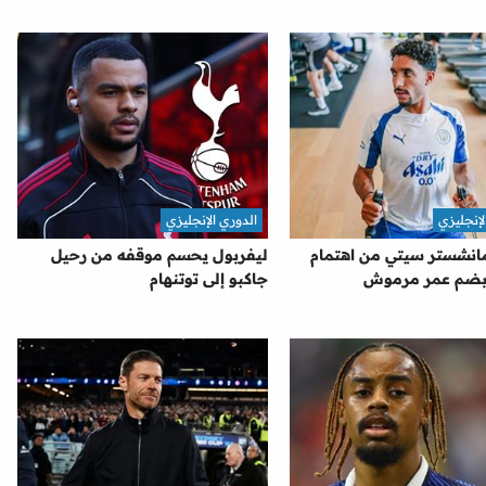
لإنجليزي
الدوري الإنجليزي
نشستر سيتي من اهتمام
ليفربول يحسم موقفه من رحيل
 بضم عمر مرموش
جاكبو إلى توتنهام