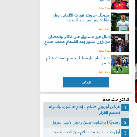
منذ 3 ساعة
رسميًا.. جرويتر فورت الألماني يعلن
تعاقده مع عمر عبد المجيد
منذ 4 ساعة
إقبال غير مسبوق على تذاكر وقمصان
طرابزون سبور بعد انضمام محمد صلاح
منذ 4 ساعة
عقبة أمام مارسيليا لحسم صفقة هيثم
حسن
منذ 4 ساعة
المزيد
الاكثر مشاهدة
عرض أوروبي ضخم لـ إمام عاشور.. وأسرته
تحسم القرار
رسميًا | برشلونة يعلن رحيل لاعب الفريق
أول طلب لـ محمد صلاح من ناديه الجديد..