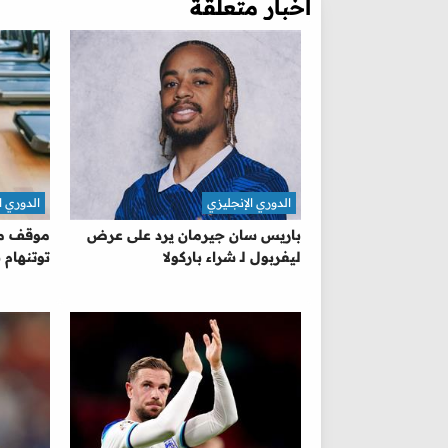
أخبار متعلقة
الدوري الإنجليزي
الدوري ا
باريس سان جيرمان يرد على عرض
موقف ما
ليفربول لـ شراء باركولا
توتنهام