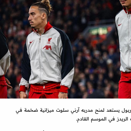
فربول يستعد لمنح مدربه آرني سلوت ميزانية ضخمة في
لريدز في الموسم القادم.