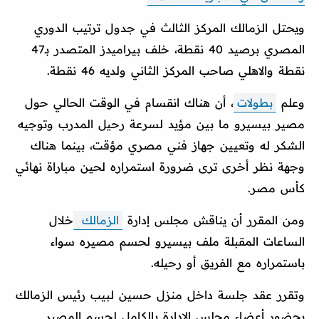
ويحتل الزمالك المركز الثالث في جدول ترتيب الدوري
المصري برصيد 40 نقطة، خلف بيراميدز المتصدر بـ47
نقطة والاهلي صاحب المركز الثاني ولديه 46 نقطة.
وعلم
بطولات
، أن هناك انقسام في الوقت الحالي حول
مصير بيسيرو ما بين مؤيد لسرعة رحيل المدرب وتوجيه
الشكر له وتعيين جهاز فني مصري مؤقت، بينما هناك
وجهة نظر أخرى ترى ضرورة استمراره لحين مباراة نهائي
كأس مصر.
ومن المقرر أن يناقش مجلس إدارة
الزمالك
خلال
الساعات المقبلة ملف بيسيرو لحسم مصيره سواء
باستمراره مع الفريق أو رحيله.
وتقرر عقد جلسة داخل منزل حسين لبيب رئيس الزمالك
بحضور أعضاء مجلس الإدارة بالكامل لحسم المصير