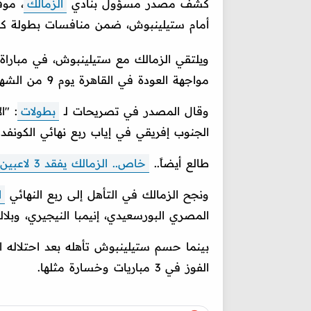
كشف مصدر مسؤول بنادي
الزمالك
، موق
أمام ستيلينبوش، ضمن منافسات بطولة كأس
مواجهة العودة في القاهرة يوم 9 من الشهر ذاته.
وقال المصدر في تصريحات لـ
بطولات
الجنوب إفريقي في إياب ربع نهائي الكونفدرال
طالع أيضاً..
خاص.. الزمالك يفقد 3 لاعبين أمام الأهلي في قمة الدوري
ونجح الزمالك في التأهل إلى ربع النهائي
ا
المصري البورسعيدي، إنيمبا النيجيري، وبلاك
الفوز في 3 مباريات وخسارة مثلها.