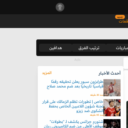
جديد
قعات
باريات
ترتيب الفرق
هدافين
المزيد
أحدث الأخبار
طرابزون سبور يعلن تحقيقه رقمًا
قياسيًا تاريخيًا بعد ضم محمد صلاح
منذ 20 دقيقه
خاص | تطورات تظلم الزمالك على قرار
لجنة شؤون اللاعبين الخاص بحفظ
الشكوى ضد زيزو
منذ 45 دقيقه
شتورم جراتس يكشف لـ "بطولات"
موقف الأهلي من ضم الكاميروني ريان