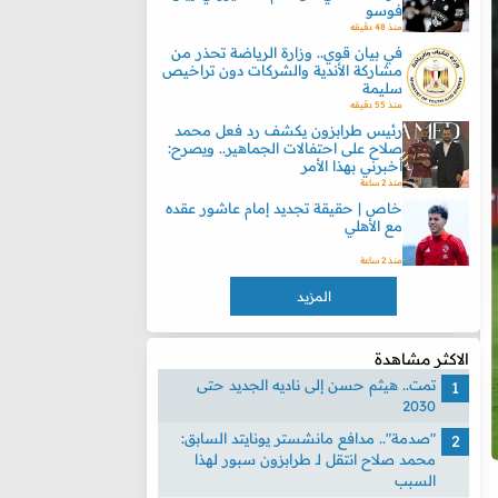
فوسو
منذ 48 دقيقه
في بيان قوي.. وزارة الرياضة تحذر من
مشاركة الأندية والشركات دون تراخيص
سليمة
منذ 55 دقيقه
رئيس طرابزون يكشف رد فعل محمد
صلاح على احتفالات الجماهير.. ويصرح:
أخبرني بهذا الأمر
منذ 2 ساعة
خاص | حقيقة تجديد إمام عاشور عقده
مع الأهلي
منذ 2 ساعة
المزيد
الاكثر مشاهدة
تمت.. هيثم حسن إلى ناديه الجديد حتى
2030
"صدمة".. مدافع مانشستر يونايتد السابق:
محمد صلاح انتقل لـ طرابزون سبور لهذا
السبب