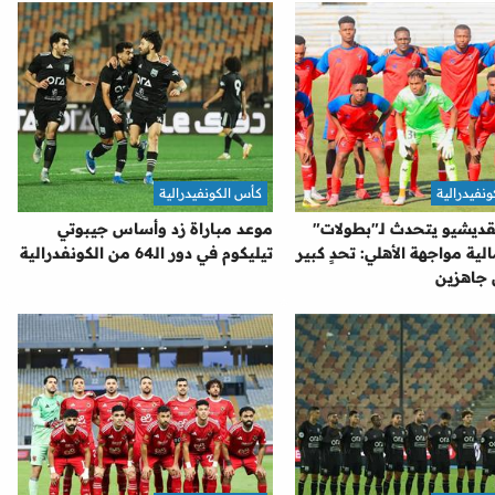
نفيدرالية
كأس الكونفيدرالية
ديشيو يتحدث لـ"بطولات"
موعد مباراة زد وأساس جيبوتي
لية مواجهة الأهلي: تحدٍ كبير
تيليكوم في دور الـ64 من الكونفدرالية
جاهزين