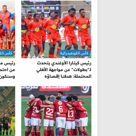
كأس الكونفيدرالية
كأس الكو
رئيس كيتارا الأوغندي يتحدث
رئيس مق
لـ"بطولات" عن مواجهة الأهلي
عن احتما
المحتملة: هدفنا إقصاؤه
وسنكون 