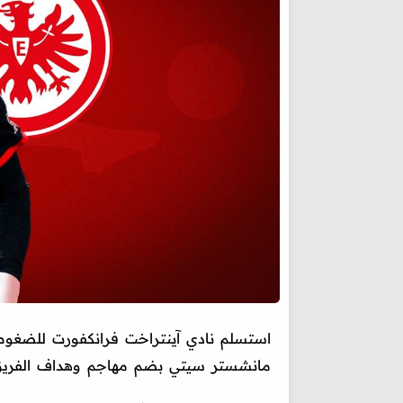
استسلم نادي آينتراخت فرانكفورت للضغوط ا
مانشستر سيتي بضم مهاجم وهداف الفري