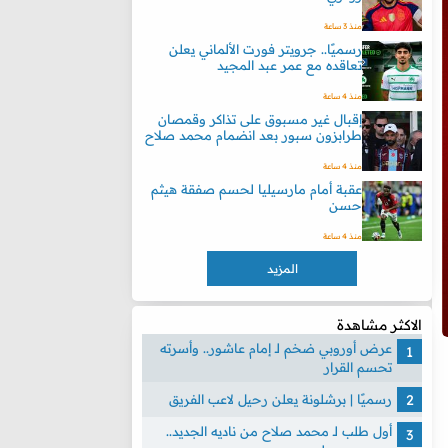
منذ 3 ساعة
رسميًا.. جرويتر فورت الألماني يعلن
تعاقده مع عمر عبد المجيد
منذ 4 ساعة
إقبال غير مسبوق على تذاكر وقمصان
طرابزون سبور بعد انضمام محمد صلاح
منذ 4 ساعة
عقبة أمام مارسيليا لحسم صفقة هيثم
حسن
منذ 4 ساعة
المزيد
الاكثر مشاهدة
عرض أوروبي ضخم لـ إمام عاشور.. وأسرته
تحسم القرار
رسميًا | برشلونة يعلن رحيل لاعب الفريق
أول طلب لـ محمد صلاح من ناديه الجديد..