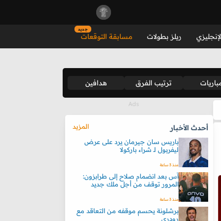
جديد
لإنجليزي
ريلز بطولات
مسابقة التوقعات
باريات
ترتيب الفرق
هدافين
المزيد
أحدث الأخبار
باريس سان جيرمان يرد على عرض
ليفربول لـ شراء باركولا
منذ 3 ساعة
آس بعد انضمام صلاح إلى طرابزون:
المرور توقف من أجل ملك جديد
منذ 3 ساعة
برشلونة يحسم موقفه من التعاقد مع
رودري