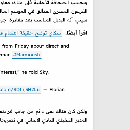
وبحسب الصحافة الألمانية فإن هناك مفاوضا
الفرعون المصري المتألق في الموسم الحال
سيتي، أنه البديل المناسب بعد مغادرة، جوليا
اقرأ أيضًا..
سكاي توضح حقيقة اهتمام فر
 from Friday about direct and
 Omar
#Marmoush
:
terest,” he told Sky.
er.com/SDtnj3H2Lu
— Florian
ولكن كان هناك نفي دائم من جانب فران
المدير التنفيذي للنادي الألماني في تصر