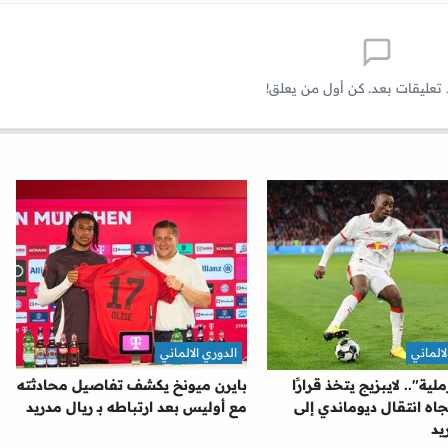
 تعليقات بعد. كن أول من يعلق!
لالماني
الدوري الالماني
ية".. لايبزيج يتخذ قرارًا
بايرن ميونخ يكشف تفاصيل محادثته
جاه انتقال ديوماندي إلى
مع أوليس بعد ارتباطه بـ ريال مدريد
يد