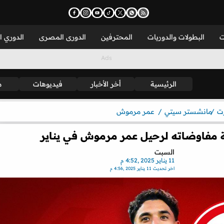
ت
البطولات والدوريات
المحترفين
الدورى المصرى
الدوري ا
الرئيسية
أخر الأخبار
فيديوهات
م
رت
مانشستر سيتي
عمر مرموش
ة مفاوضاته لرحيل عمر مرموش في يناير
السبت
11 يناير 2025 ,4:52 م
اخر تحديث
11 يناير 2025 ,4:56 م