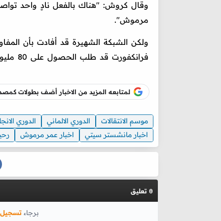
وقال كروش: "هناك بالفعل نادٍ واحد توا
مرموش".
ولكن الشبكة الشهيرة قد أفادت بأن المف
فرانكفورت قد طلب الحصول على 80 مليون يورو لرحيل مرموش.
لمتابعه المزيد من الاخبار أضف بطولات كم
موسم الانتقالات
الدوري الالماني
الدوري الانج
اخبار مانشستر سيتي
اخبار عمر مرموش
رحي
تعليق
0
برجاء
تسجيل 