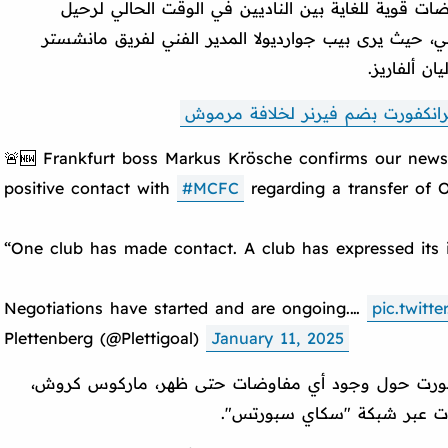
ت قوية للغاية بين الناديين في الوقت الحالي لرحيل
ي، حيث يرى بيب جوارديولا المدير الفني لفريق مانشستر
ن ألفاريز.
انكفورت بضم فيرنر لخلافة مرموش
🚨🆕 Frankfurt boss Markus Krösche confirms our news
positive contact with
#MCFC
regarding a transfer of
“One club has made contact. A club has expressed its in
Negotiations have started and are ongoing.…
pic.twitt
Plettenberg (@Plettigoal)
January 11, 2025
كفورت حول وجود أي مفاوضات حتى ظهر، ماركوس كروش،
يحات عبر شبكة "سكاي سبورتس".