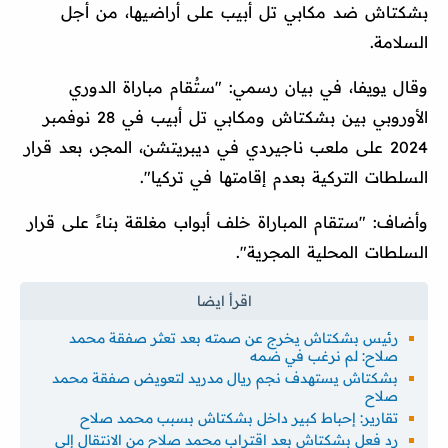
بشكتاش ضد مكابي تل أبيب على أراضيها، من أجل
السلامة.
وقال يويفا، في بيان رسمي: "ستُقام مباراة الدوري
الأوروبي بين بشكتاش ومكابي تل أبيب في 28 نوفمبر
2024 على ملعب ناجيردي في ديبريتشن، المجر، بعد قرار
السلطات التركية بعدم إقامتها في تركيا".
وأضاف: "ستقام المباراة خلف أبواب مغلقة بناءً على قرار
السلطات المحلية المجرية".
رئيس بشكتاش يخرج عن صمته بعد تعثر صفقة محمد
صلاح: لم نرغب في ضمه
بشكتاش يستهدف نجم ريال مدريد لتعويض صفقة محمد
صلاح
تقارير: إحباط كبير داخل بشكتاش بسبب محمد صلاح
رد فعل بشكتاش بعد اقتراب محمد صلاح من الانتقال إلى