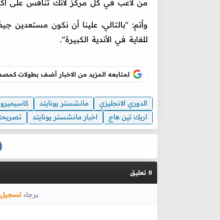
من لاعب في كل مركز لأنك تنافس على أكث
وأتم: "بالتالي، علينا أن نكون مستعدين ج
للغاية في الأندية الكبيرة".
لمتابعه المزيد من الاخبار أضف بطولات كم
الدوري الانجليزي
مانشستر يونايتد
كاسيميرو
اريك تين هاج
اخبار مانشستر يونايتد
تصريحا
تعليق
0
برجاء
تسجيل 