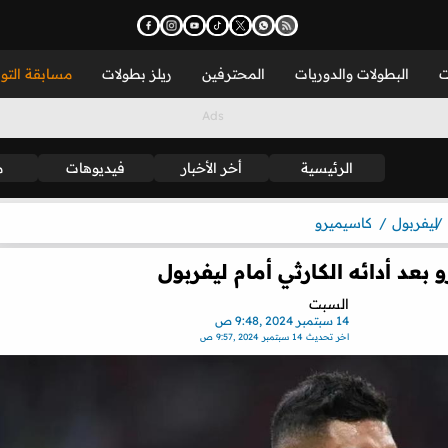
ت
البطولات والدوريات
المحترفين
ريلز بطولات
مسابقة التو
الرئيسية
أخر الأخبار
فيديوهات
م
ليفربول
كاسيميرو
عد أدائه الكارثي أمام ليفربول
السبت
14 سبتمبر 2024 ,9:48 ص
اخر تحديث
14 سبتمبر 2024 ,9:57 ص