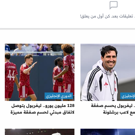
 تعليقات بعد. كن أول من يعلق!
لإنجليزي
الدوري الإنجليزي
. ليفربول يحسم صفقة
128 مليون يورو.. ليفربول يتوصل
مع لاعب برشلونة
لاتفاق مبدئي لحسم صفقة مميزة