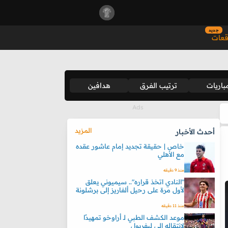
جديد
قعات
باريات
ترتيب الفرق
هدافين
المزيد
أحدث الأخبار
خاص | حقيقة تجديد إمام عاشور عقده
مع الأهلي
منذ 9 دقيقه
"النادي اتخذ قراره".. سيميوني يعلق
لأول مرة على رحيل ألفاريز إلى برشلونة
منذ 11 دقيقه
موعد الكشف الطبي لـ أراوخو تمهيدًا
لانتقاله إلى ليفربول