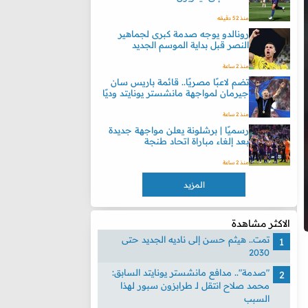
منذ 52 دقيقه
رونالدو يوجه صدمة كبرى لجماهير
النصر قبل بداية الموسم الجديد
منذ 2 ساعة
تضم لاعبًا مصريًا.. قائمة باريس سان
جيرمان لمواجهة مانشستر يونايتد وديًا
منذ 2 ساعة
رسميًا | برشلونة يعلن مواجهة جديدة
بعد إلغاء مباراة اتحاد طنجة
منذ 2 ساعة
المزيد
الاكثر مشاهدة
تمت.. هيثم حسن إلى ناديه الجديد حتى
2030
"صدمة".. مدافع مانشستر يونايتد السابق:
محمد صلاح انتقل لـ طرابزون سبور لهذا
السبب