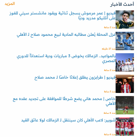
المزيد
أحدث الأخبار
فيديو | عمر مرموش يسجل ثنائية ويقود مانشستر سيتي للفوز
على أتلتيكو مدريد وديًا
منذ 2 ساعة
غزل المحلة يُعلن مطالبه المادية لبيع محمود صلاح لـ الأهلي
منذ 27 دقيقه
بالمواعيد.. الزمالك يخوض 3 مباريات ودية استعدادًأ للدوري
المصري
منذ 2 ساعة
فيديو | طرابزون يطلق إعلانًا خاصًا لـ محمد صلاح
منذ 3 ساعة
خاص | محمد هاني يضع شرطًا للموافقة على تجديد عقده مع
الأهلي
منذ 4 ساعة
شوبير: لاعب الأهلي كان سينتقل لـ الزمالك لولا عائق القيد
منذ 6 ساعة