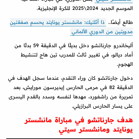
الموسم الجديد 2024\2025 للكرة الإنجليزية.
طالع أيضًا..
ذا أثلتيك: مانشستر يونايتد يحسم صفقتين
مدويتين من الدوري الألماني
أليخاندرو جارناتشو دخل بديلًا في الدقيقة 59 بدلًا من
أماد ديالو، في تغيير ثالث للمدرب تين هاج لتنشيط
الهجوم.
دخول جارناتشو كان وراء التقدم، عندما سجل الهدف في
الدقيقة 82 في مرمى الحارس إيديرسون مورايش، بعد
تمريرة من راشفورد، مهدها لنفسه وسدد بالقدم اليسرى
على يسار الحارس البرازيلي.
هدف جارناتشو في مباراة مانشستر
يونايتد ومانشستر سيتي