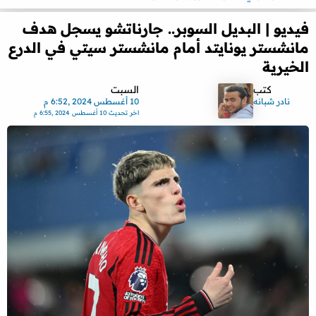
فيديو | البديل السوبر.. جارناتشو يسجل هدف
مانشستر يونايتد أمام مانشستر سيتي في الدرع
الخيرية
كتب
السبت
نادر شبانه
10 أغسطس 2024 ,6:52 م
اخر تحديث
10 أغسطس 2024 ,6:55 م