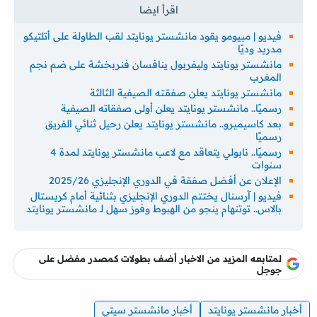
فيديو | مبيومو يقود مانشستر يونايتد لقب الطاولة على أتلتيكو
مدريد وديًا
مانشستر يونايتد وليفربول ينافسان فنربخشة على ضم نجم
المغرب
مانشستر يونايتد يعلن صفقته الصيفية الثالثة
رسميًا.. مانشستر يونايتد يعلن أولى صفقاته الصيفية
بعد كاسيميرو.. مانشستر يونايتد يعلن رحيل ثنائي الفريق
رسميًا
رسميًا.. نابولي يتعاقد مع لاعب مانشستر يونايتد لمدة 4
سنوات
الإعلان عن أفضل صفقة في الدوري الإنجليزي 2025/26
فيديو | آرسنال يختتم الدوري الإنجليزي بثنائية أمام كريستال
بالاس.. توتنهام ينجو من الهبوط وفوز سهل لـ مانشستر يونايتد
لمتابعه المزيد من الاخبار أضف بطولات كمصدر مفضل على
جوجل
أخبار مانشستر يونايتد
أخبار مانشستر سيتي