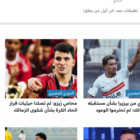
 تعليقات بعد. كن أول من يعلق!
المصري
الدوري المصري
ي من بيزيرا بشأن مستقبله
محامي زيزو: لم تصلنا حيثيات قرار
لك: لم تحترموا الوعود
اتحاد الكرة بشأن شكوى الزمالك