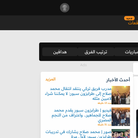
جديد
قعات
باريات
ترتيب الفرق
هدافين
المزيد
أحدث الأخبار
مدرب فريق تركي ينتقد انتقال محمد
صلاح إلى طرابزون سبور: لا يمكننا شراء
لاعبين مثله
منذ 13 دقيقه
فيديو | طرابزون سبور يقدم محمد
صلاح للجماهير.. واعتراف من النجم
المصري
منذ 31 دقيقه
صور | محمد صلاح يشارك في تدريبات
طرابزون سبور لأول مرة