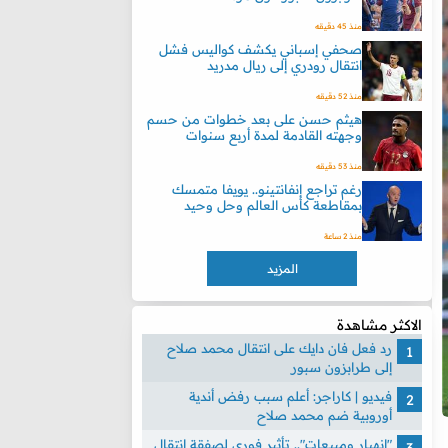
منذ 45 دقيقه
صحفي إسباني يكشف كواليس فشل
انتقال رودري إلى ريال مدريد
منذ 52 دقيقه
هيثم حسن على بعد خطوات من حسم
وجهته القادمة لمدة أربع سنوات
منذ 53 دقيقه
رغم تراجع إنفانتينو.. يويفا متمسك
بمقاطعة كأس العالم وحل وحيد
منذ 2 ساعة
المزيد
الاكثر مشاهدة
رد فعل فان دايك على انتقال محمد صلاح
إلى طرابزون سبور
فيديو | كاراجر: أعلم سبب رفض أندية
أوروبية ضم محمد صلاح
"انهيار ومبيعات".. تأثير فوري لصفقة انتقال