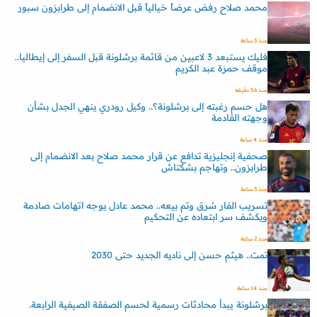
محمد صلاح رفض عرضاً خيالياً قبل الانضمام إلى طرابزون سبور
منذ 3 ساعة
فليك يستبعد 3 لاعبين من قائمة برشلونة قبل السفر إلى إيطاليا..
موقف حمزة عبد الكريم
منذ 56 دقيقه
هل حسم رغبته إلى برشلونة؟.. وكيل رودري ينهي الجدل بشأن
وجهته القادمة
منذ 4 ساعة
صحفية إنجليزية تدافع عن قرار محمد صلاح بعد الانضمام إلى
طرابزون.. وتهاجم بشكتاش
منذ 3 ساعة
تسريب الفار سُرق وتم بيعه.. محمد عادل يوجه اتهامات صادمة
ويكشف سر ابتعاده عن التحكيم
منذ 2 ساعة
تمت.. هيثم حسن إلى ناديه الجديد حتى 2030
منذ 14 ساعة
برشلونة يبدأ محادثات رسمية لحسم الصفقة الصيفية الرابعة.