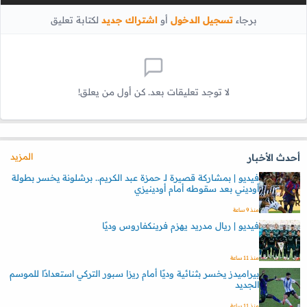
برجاء
تسجيل الدخول
أو
اشتراك جديد
لكتابة تعليق
لا توجد تعليقات بعد. كن أول من يعلق!
المزيد
أحدث الأخبار
فيديو | بمشاركة قصيرة لـ حمزة عبد الكريم.. برشلونة يخسر بطولة
أوديني بعد سقوطه أمام أودينيزي
منذ 9 ساعة
فيديو | ريال مدريد يهزم فرينكفاروس وديًا
منذ 11 ساعة
بيراميدز يخسر بثنائية وديًا أمام ريزا سبور التركي استعدادًا للموسم
الجديد
منذ 11 ساعة