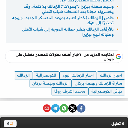
وسيط صفقة بيزيرا لـ"بطولات": الزمالك بلا كلمة.. وقد
يخسرونه مجانًا بعد انسحاب شباب الأهلي
خاص | الزمالك يُخطر لاعبيه بموعد المعسكر الجديد.. ويوجه
تحذيرًا إلى هؤلاء
بالأرقام.. الزمالك ينشر خطابه الموجه إلى شباب الأهلي
وطلباته لبيع بيزيرا
لمتابعه المزيد من الاخبار أضف بطولات كمصدر مفضل على
جوجل
اخبار الزمالك
اخبار الزمالك اليوم
الكونفدرالية
الزمالك
مباراة الزمالك ونهضة بركان
الزمالك ونهضة بركان
نهائي الكونفدرالية
محمد اشرف روقا
تعليق
0
0