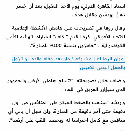
استاد القاهرة الدولي، يوم الأحد المقبل، بعد أن خسر
ذهابًا بهدفين مقابل هدف.
وقال روقا في تصريحات على هامش الأنشطة الإعلامية
للاتحاد الأفريقي لكرة القدم " كاف" للمباراة النهائية لكأس
الكونفدرالية : "جاهزون بنسبة 100% للمباراة".
مران الزمالك | مشاركة نيمار بعد وفاة والده.. والنزول
بالحمل البدني للاعبين
وأضاف خلال تصريحاته: "نتسلح بعاملي الأرض والجمهور
الذي سيؤازر الفريق في اللقاء".
وأردف: "سنلعب بالضغط المبكر على المنافس من أول
دقيقة حتى آخر دقيقة من المباراة، ولن نقبل أن يأتي أي
منافس مع كامل احترامنا له ويحصد اللقب على أرضنا".