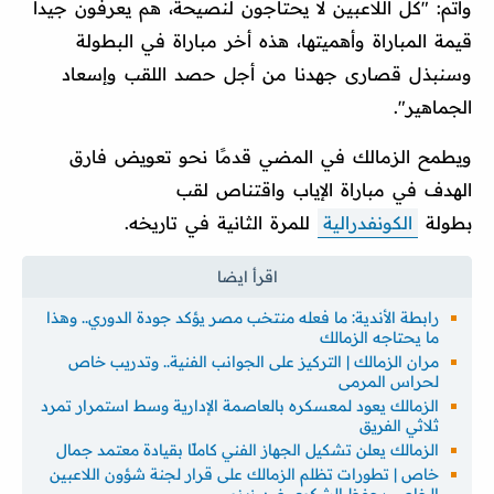
وأتم: "كل اللاعبين لا يحتاجون لنصيحة، هم يعرفون جيدا
قيمة المباراة وأهميتها، هذه أخر مباراة في البطولة
وسنبذل قصارى جهدنا من أجل حصد اللقب وإسعاد
الجماهير".
ويطمح الزمالك في المضي قدمًا نحو تعويض فارق
الهدف في مباراة الإياب واقتناص لقب
بطولة
الكونفدرالية
للمرة الثانية في تاريخه.
رابطة الأندية: ما فعله منتخب مصر يؤكد جودة الدوري.. وهذا
ما يحتاجه الزمالك
مران الزمالك | التركيز على الجوانب الفنية.. وتدريب خاص
لحراس المرمى
الزمالك يعود لمعسكره بالعاصمة الإدارية وسط استمرار تمرد
ثلاثي الفريق
الزمالك يعلن تشكيل الجهاز الفني كاملًا بقيادة معتمد جمال
خاص | تطورات تظلم الزمالك على قرار لجنة شؤون اللاعبين
الخاص بحفظ الشكوى ضد زيزو