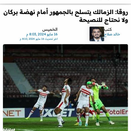
روقا: الزمالك يتسلح بالجمهور أمام نهضة بركان
ولا نحتاج للنصيحة
كتب
الخميس
خالد صلاح
16 مايو 2024 ,8:03 م
اخر تحديث
16 مايو 2024 ,8:10 م