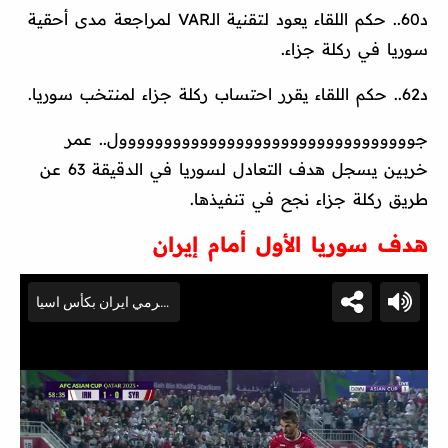
د60.. حكم اللقاء يعود لتقنية الـVAR لمراجعة مدى أحقية
سوريا في ركلة جزاء.
د62.. حكم اللقاء يقرر احتساب ركلة جزاء لمنتخب سوريا.
جووووووووووووووووووووووووووووووووول.. عمر
خربين يسجل هدف التعادل لسوريا في الدقيقة 63 عن
طريق ركلة جزاء نجح في تنفيذها.
هدف سوريا الأول أمام إيران