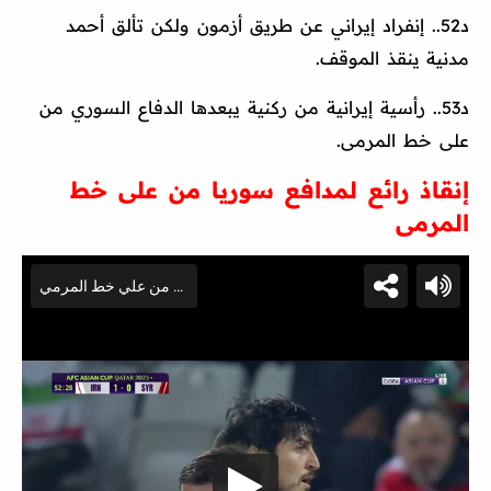
د52.. إنفراد إيراني عن طريق أزمون ولكن تألق أحمد
مدنية ينقذ الموقف.
د53.. رأسية إيرانية من ركنية يبعدها الدفاع السوري من
على خط المرمى.
إنقاذ رائع لمدافع سوريا من على خط
المرمى