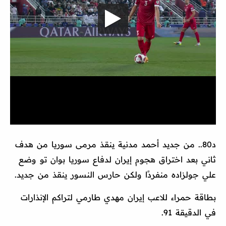
د80.. من جديد أحمد مدنية ينقذ مرمى سوريا من هدف
ثاني بعد اختراق هجوم إيران لدفاع سوريا بوان تو وضع
علي جولزاده منفردًا ولكن حارس النسور ينقذ من جديد.
بطاقة حمراء للاعب إيران مهدي طارمي لتراكم الإنذارات
في الدقيقة 91.