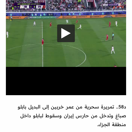
د58.. تمريرة سحرية من عمر خربين إلى البديل بابلو
صباغ وتدخل من حارس إيران وسقوط لبابلو داخل
منطقة الجزاء.