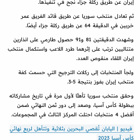
إيران عن طريق ركلة جزاء نجح في تنفيذها.
ثم تعادل منتخب سوريا عن طريق قائد الفريق عمر
خربين في الدقيقة 64 عن طريق ركلة جزاء أيضًا.
وشهدت الدقيقتين 81 و91 حصول طارمي على انذارين
متتاليين ترتب على إثرهما طرد اللاعب واستكمال منتخب
إيران اللقاء منقوص العدد.
ولجأ المنتخبات إلى ركلات الترجيح التي حسمت كفة
منتخب إيران بفوز بنتيجة 5-3.
وحقق منتخب سوريا تأهلًا لأول مرة في تاريخ مشاركاته
ببطولة كأس آسيا، وصعد إلى دور ثمن النهائي ضمن
أفضل 4 منتخبات احتلت المركز الثالث في المجموعات.
فيديو | اليابان تُقصي البحرين بثلاثية وتتأهل لربع نهائي
كأس آسيا 2023