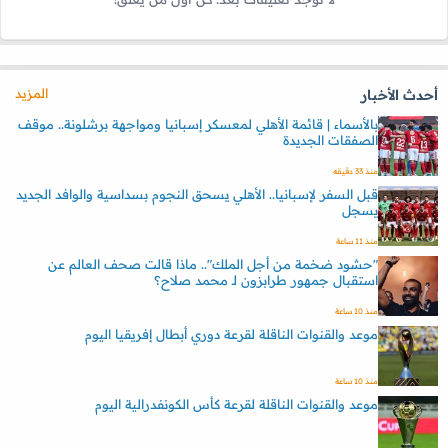
المزيد
أحدث الأخبار
بالأسماء | قائمة الأهلي لمعسكر إسبانيا ومواجهة برشلونة.. موقف
الصفقات الجديدة
منذ 33 دقيقه
قبل السفر لإسبانيا.. الأهلي يسحق النجوم بسداسية والوافد الجديد
يسجل
منذ 11 ساعة
"حشود ضخمة من أجل الملك".. ماذا قالت صحف العالم عن
استقبال جمهور طرابزون لـ محمد صلاح؟
منذ 10 ساعة
موعد والقنوات الناقلة لقرعة دوري أبطال إفريقيا اليوم
منذ 10 ساعة
موعد والقنوات الناقلة لقرعة كأس الكونفدرالية اليوم