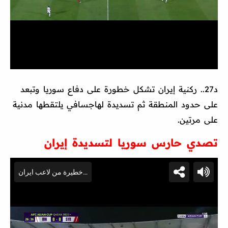
د27.. ركنية إيران تشكل خطورة على دفاع سوريا وتبعد
على حدود المنطقة ثم تسديدة لهاجسافي يلتقطها مدنية
على مرتين.
تصدي حارس سوريا لتسديدة إيران