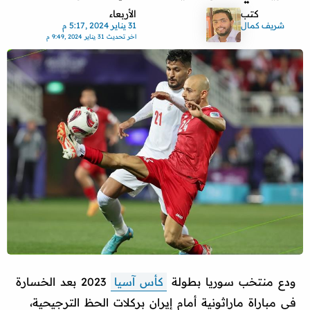
كتب
الأربعاء
شريف كمال
31 يناير 2024 ,5:17 م
اخر تحديث
31 يناير 2024 ,9:49 م
ودع منتخب سوريا بطولة
كأس آسيا
2023 بعد الخسارة
في مباراة ماراثونية أمام إيران بركلات الحظ الترجيحية،