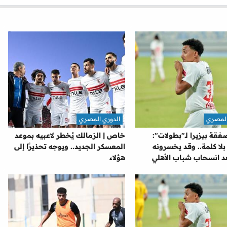
المصري
الدوري المصري
ة بيزيرا لـ"بطولات":
خاص | الزمالك يُخطر لاعبيه بموعد
بلا كلمة.. وقد يخسرونه
المعسكر الجديد.. ويوجه تحذيرًا إلى
عد انسحاب شباب الأهلي
هؤلاء