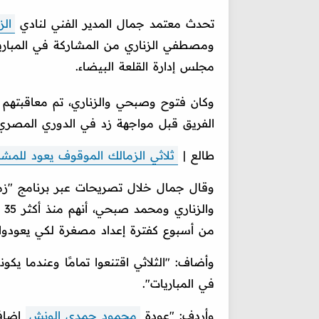
تحدث معتمد جمال المدير الفني لنادي
الز
ومصطفي الزناري من المشاركة في المباريات
مجلس إدارة القلعة البيضاء.
وكان فتوح وصبحي والزناري، تم معاقبتهم با
الفريق قبل مواجهة زد في الدوري المصري
طالع |
ثلاثي الزمالك الموقوف يعود للمشا
وقال جمال خلال تصريحات عبر برنامج "زمل
وا
من أسبوع كفترة إعداد مصغرة لكي يعودوا
وأضاف: "الثلاثي اقتنعوا تمامًا وعندما يك
في المباريات".
وأردف: "عودة
محمود حمدي الونش
إضافة