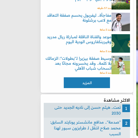
منذ 57 دقيقه
مفاجأة.. ليفربول يحسم صفقة التعاقد
مع لاعب برشلونة
منذ 2 ساعة
موعد والقناة الناقلة لمباراة ريال مدريد
وفيرينكفاروس الودية اليوم
منذ 2 ساعة
وسيط صفقة بيزيرا لـ"بطولات": الزمالك
بلا كلمة.. وقد يخسرونه مجانًا بعد
انسحاب شباب الأهلي
منذ 2 ساعة
المزيد
الاكثر مشاهدة
تمت.. هيثم حسن إلى ناديه الجديد حتى
2030
"صدمة".. مدافع مانشستر يونايتد السابق:
محمد صلاح انتقل لـ طرابزون سبور لهذا
السبب