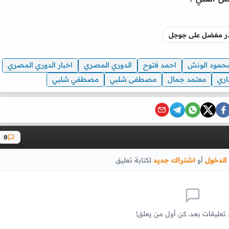
صدر مفضل على جوجل
حمود الونش
احمد فتوح
الدوري المصري
اخبار الدوري المصري
اري
معتمد جمال
مصطفى شلبي
مصطفي شلبي
0
الدخول
أو
اشتراك جديد
لكتابة تعليق
 تعليقات بعد. كن أول من يعلق!