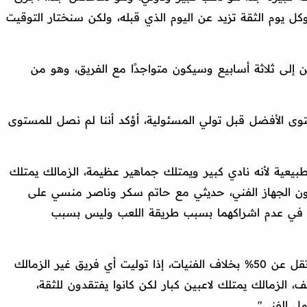
ت وتعافي من الإصابة بنسبة 100% وكل يوم الثقة تزيد عن اليوم الذي قبله، ولكن سنختار التوقيت
لى ثلاثة أسابيع وسيكون متواجدًا مع الفريق، وهو من
توى الأفضل قبل تولي المسئولية، أؤكد أننا لم نصل للمستوى
طبيعية لأنه نادي كبير ويمتلك جماهير عظيمة، الزمالك يمتلك
دون الجهاز الفني، حديثي مع حاتم سكر وناصر منسي على
 في عدم اشراكهما بسبب طريقة اللعب وليس بسبب
وأتم: "قميص الزمالك يمنح الفريق قوة لا تقل عن 50% بخلاف الفنيات، إذا توليت أي فريق غير الزمالك
زمالك يمتلك لاعبين كبار لكن كانوا يفتقدون للثقة،
ل الفني".