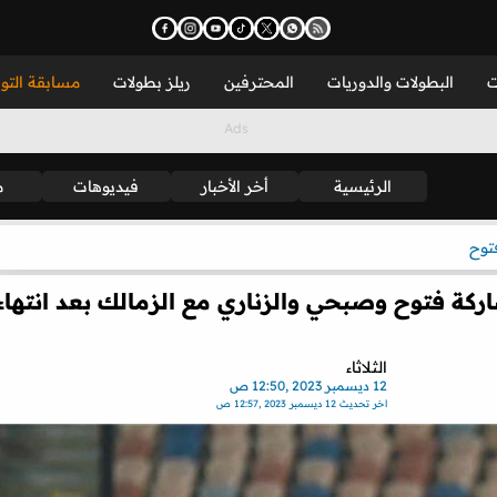
ت
البطولات والدوريات
المحترفين
ريلز بطولات
مسابقة التو
الرئيسية
أخر الأخبار
فيديوهات
م
توح
ة فتوح وصبحي والزناري مع الزمالك بعد انتهاء
الثلاثاء
12 ديسمبر 2023 ,12:50 ص
اخر تحديث
12 ديسمبر 2023 ,12:57 ص