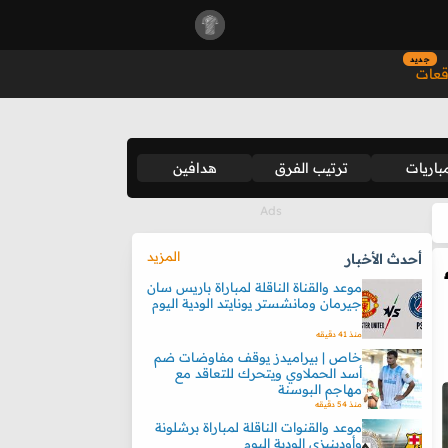
جديد
قعات
باريات
ترتيب الفرق
هدافين
المزيد
أحدث الأخبار
موعد والقناة الناقلة لمباراة باريس سان
جيرمان ومانشستر يونايتد الودية اليوم
منذ 41 دقيقه
خاص | بيراميدز يوقف مفاوضات ضم
أسد الحملاوي ويتحرك للتعاقد مع
مهاجم البوسنة
منذ 54 دقيقه
موعد والقنوات الناقلة لمباراة برشلونة
وأودينيزي الودية اليوم