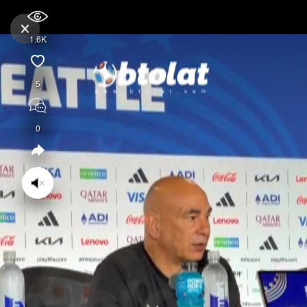
1.6K
5
0