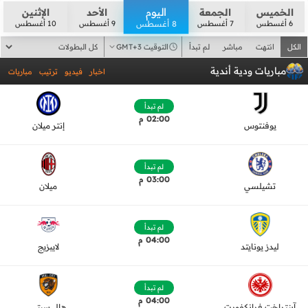
اليوم
الخميس
الجمعة
الأحد
الإثنين
6 أغسطس
7 أغسطس
9 أغسطس
10 أغسطس
8 أغسطس
الكل
انتهت
مباشر
لم تبدأ
التوقيت GMT+3
مباريات ودية أندية
اخبار
فيديو
ترتيب
مباريات
لم تبدأ
02:00 م
يوفنتوس
إنتر ميلان
لم تبدأ
03:00 م
تشيلسي
ميلان
لم تبدأ
04:00 م
ليدز يونايتد
لايبزيج
لم تبدأ
04:00 م
آينتراخت فرانكفورت
هال سيتي