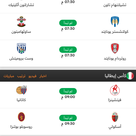
07:30 م
تشيلتنهام تاون
تشارلتون أثليتيك
لم تبدأ
07:30 م
كولتشستر يونايتد
ساوثهامبتون
لم تبدأ
07:30 م
روتردام يونايتد
وست بروميتش
كأس إيطاليا
اخبار
فيديو
ترتيب
مباريات
لم تبدأ
09:00 م
فيتشينزا
كاتانيا
لم تبدأ
09:30 م
أسكولي
روسوبلو بوتنزا