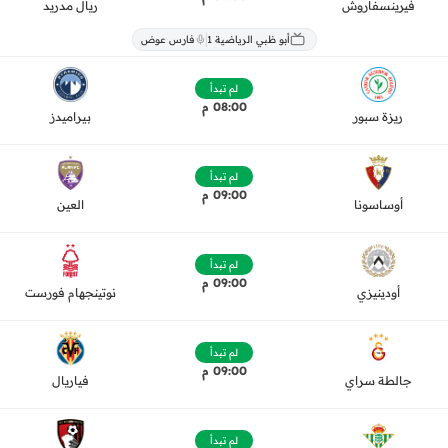
فيرينسفاروش
ريال مدريد
أبو ظبي الرياضية 1
فارس عوض
لم تبدأ
08:00 م
ريزة سبور
بيراميدز
لم تبدأ
09:00 م
أوساسونا
العين
لم تبدأ
09:00 م
أودينيزي
نوتينجهام فورست
لم تبدأ
09:00 م
جالطة سراي
فياريال
لم تبدأ