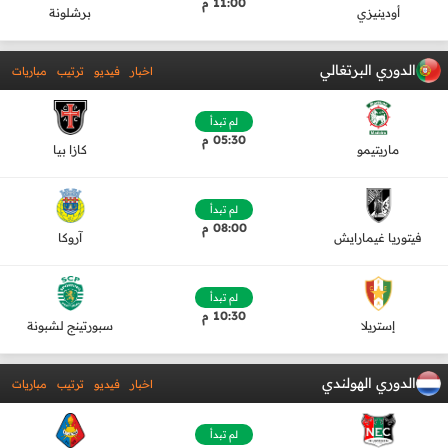
11:00 م
أودينيزي
برشلونة
الدوري البرتغالي
اخبار
فيديو
ترتيب
مباريات
لم تبدأ
05:30 م
ماريتيمو
كازا بيا
لم تبدأ
08:00 م
فيتوريا غيمارايش
آروكا
لم تبدأ
10:30 م
إستريلا
سبورتينج لشبونة
الدوري الهولندي
اخبار
فيديو
ترتيب
مباريات
لم تبدأ