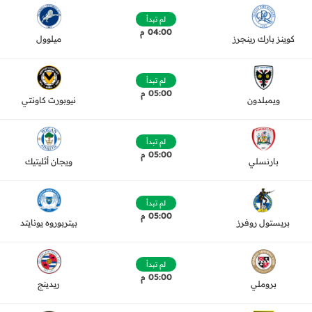
لم تبدأ
04:00 م
كوينز بارك رينجرز
ميلوول
لم تبدأ
05:00 م
ويمبلدون
نيوبورت كاونتي
لم تبدأ
05:00 م
بارنسلي
ويجان أثليتيك
لم تبدأ
05:00 م
بريستول روفرز
بيتربوروه يونايتد
لم تبدأ
05:00 م
بروملي
ريدينج