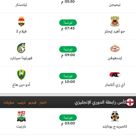
05:30 م
نيميجن
تيلستار
لم تبدأ
07:45 م
جو أهيد إيجلز
فيلام 2
لم تبدأ
09:00 م
ايندهوفن
فورتونا سيتارد
لم تبدأ
10:00 م
آي زي ألكمار
أدو دين هاغ
كأس رابطة الدوري الإنجليزي
اخبار
فيديو
ترتيب
مباريات
لم تبدأ
03:00 م
كامبريدج يونايتد
بارنيت